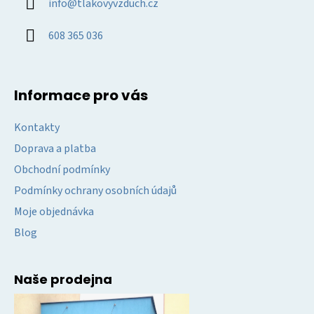
info
@
tlakovyvzduch.cz
t
í
608 365 036
Informace pro vás
Kontakty
Doprava a platba
Obchodní podmínky
Podmínky ochrany osobních údajů
Moje objednávka
Blog
Naše prodejna