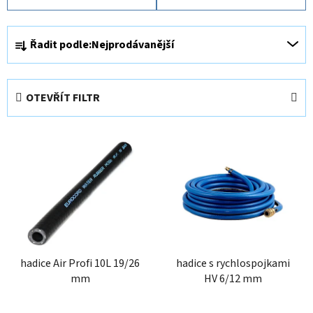
Ř
Řadit podle:
Nejprodávanější
a
z
e
OTEVŘÍT FILTR
n
í
V
p
ý
r
p
o
i
d
s
u
p
k
r
t
o
hadice Air Profi 10L 19/26
hadice s rychlospojkami
ů
mm
HV 6/12 mm
d
u