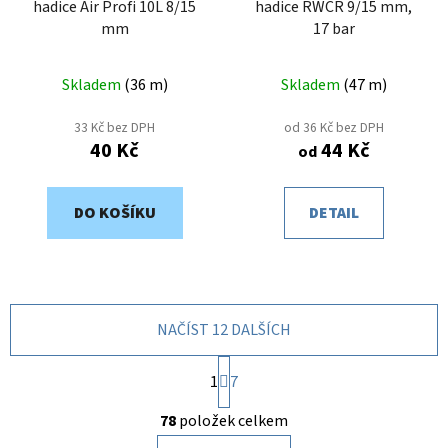
hadice Air Profi 10L 8/15
hadice RWCR 9/15 mm,
mm
17 bar
Skladem
(
36 m
)
Skladem
(
47 m
)
33 Kč bez DPH
od 36 Kč bez DPH
40 Kč
44 Kč
od
DO KOŠÍKU
DETAIL
NAČÍST 12 DALŠÍCH
S
1
t
7
r
O
á
78
položek celkem
v
n