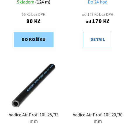
k
Skladem
(
124 m
)
Do 24 hod
t
66 Kč bez DPH
od 148 Kč bez DPH
ů
80 Kč
179 Kč
od
DO KOŠÍKU
DETAIL
hadice Air Profi 10L 25/33
hadice Air Profi 10L 20/30
mm
mm