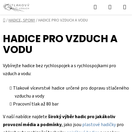
Přejít
Hledat
NÁKUPN
na
KOŠÍK
obsah
Domů
/
HADICE, SPONY
/
HADICE PRO VZDUCH A VODU
HADICE PRO VZDUCH A
VODU
Vybírejte hadice bez rychlospojek a s rychlospojkami pro
vzduch a vodu:
Tlakové vícevrstvé hadice určené pro dopravu stlačeného
vzduchu a vody
Pracovní tlak až 80 bar
V naší nabídce najdete
široký výběr hadic pro jakákoliv
provozní média a podmínky
, jako jsou
plastové hadičky
pro