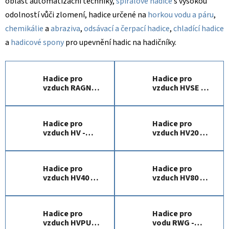
oblast automatizační techniky,
spirálové hadice
s vysokou
odolností vůči zlomení, hadice určené na
horkou vodu a páru
,
chemikálie
a
abraziva
,
odsávací a čerpací hadice
,
chladící hadice
a
hadicové spony
pro upevnění hadic na hadičníky.
Hadice pro
Hadice pro
vzduch RAGNO
vzduch HVSE -
- PU
PVC
Hadice pro
Hadice pro
vzduch HV -
vzduch HV20 -
PVC
PVC
Hadice pro
Hadice pro
vzduch HV40 -
vzduch HV80 -
PVC
PVC
Hadice pro
Hadice pro
vzduch HVPU -
vodu RWG -