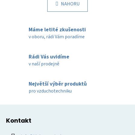
l
k
NAHORU
á
o
d
v
a
á
c
n
Máme letité zkušenosti
í
í
v oboru, rádi Vám poradíme
p
r
v
Rádi Vás uvidíme
k
v naší prodejně
y
v
ý
Největší výběr produktů
p
pro vzduchotechniku
i
s
u
Z
á
Kontakt
p
a