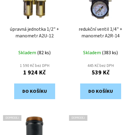
d
s
u
p
k
r
t
o
úpravná jednotka 1/2" +
redukční ventil 1/4" +
ů
manometr A2U-12
manometr A2R-14
d
u
k
Skladem
(
82 ks
)
Skladem
(
383 ks
)
t
1 590 Kč bez DPH
445 Kč bez DPH
ů
1 924 Kč
539 Kč
DO KOŠÍKU
DO KOŠÍKU
DOPRODEJ
DOPRODEJ