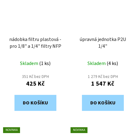
nádobka filtru plastová -
úpravná jednotka P2U
pro 1/8" a 1/4" filtry NFP
1/4"
Skladem
(
1 ks
)
Skladem
(
4 ks
)
351 Kč bez DPH
1 279 Kč bez DPH
425 Kč
1 547 Kč
DO KOŠÍKU
DO KOŠÍKU
NOVINKA
NOVINKA