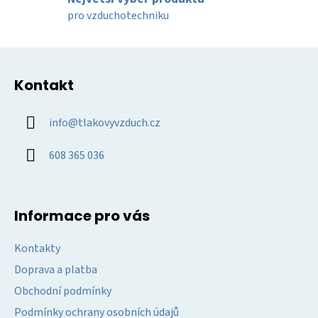
p
pro vzduchotechniku
i
s
u
Z
á
Kontakt
p
a
info
@
tlakovyvzduch.cz
t
í
608 365 036
Informace pro vás
Kontakty
Doprava a platba
Obchodní podmínky
Podmínky ochrany osobních údajů