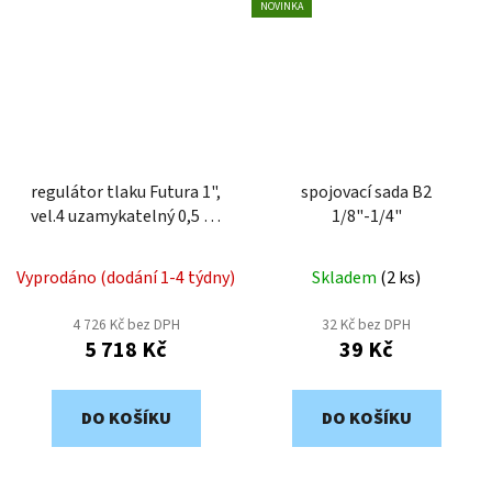
NOVINKA
regulátor tlaku Futura 1",
spojovací sada B2
vel.4 uzamykatelný 0,5 až
1/8"-1/4"
10 bar, 14500 l/min.
Vyprodáno (dodání 1-4 týdny)
Skladem
(
2 ks
)
4 726 Kč bez DPH
32 Kč bez DPH
5 718 Kč
39 Kč
DO KOŠÍKU
DO KOŠÍKU