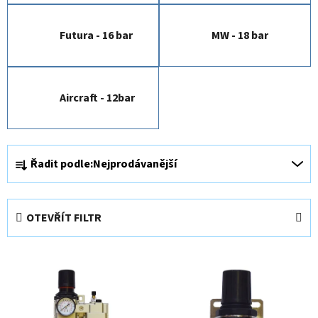
Futura - 16 bar
MW - 18 bar
Aircraft - 12bar
Ř
Řadit podle:
Nejprodávanější
a
z
e
OTEVŘÍT FILTR
n
í
V
p
ý
r
p
o
i