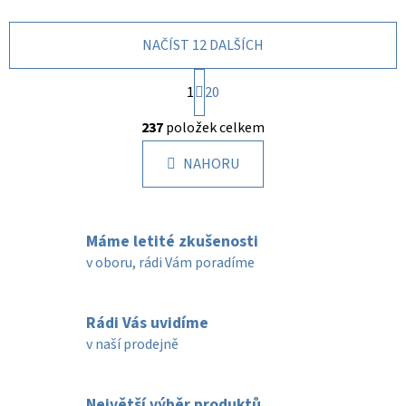
NAČÍST 12 DALŠÍCH
S
1
t
20
r
O
á
237
položek celkem
v
n
l
k
NAHORU
á
o
d
v
a
á
c
n
Máme letité zkušenosti
í
í
v oboru, rádi Vám poradíme
p
r
v
Rádi Vás uvidíme
k
v naší prodejně
y
v
ý
Největší výběr produktů