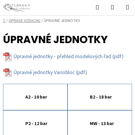
Přejít
Hledat
NÁKUPN
na
KOŠÍK
obsah
Domů
/
ÚPRAVA VZDUCHU
/
ÚPRAVNÉ JEDNOTKY
ÚPRAVNÉ JEDNOTKY
Úpravné jednotky - přehled modelových řad
(pdf)
Úpravné jednotky Variobloc
(pdf)
A2 - 10 bar
B2 - 18 bar
P2 - 12 bar
MW - 13 bar