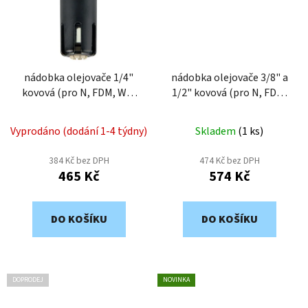
nádobka olejovače 1/4"
nádobka olejovače 3/8" a
kovová (pro N, FDM, WE)
1/2" kovová (pro N, FDM,
NOK1
WE) NOK2
Vyprodáno (dodání 1-4 týdny)
Skladem
(
1 ks
)
384 Kč bez DPH
474 Kč bez DPH
465 Kč
574 Kč
DO KOŠÍKU
DO KOŠÍKU
DOPRODEJ
NOVINKA