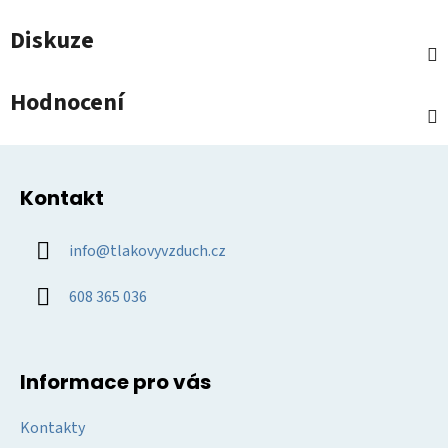
Diskuze
Hodnocení
Z
á
Kontakt
p
a
info
@
tlakovyvzduch.cz
t
í
608 365 036
Informace pro vás
Kontakty