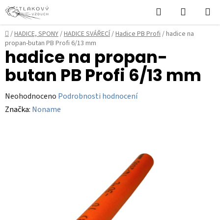
Přejít
Hledat
NÁKUPN
na
KOŠÍK
obsah
Domů
/
HADICE, SPONY
/
HADICE SVÁŘECÍ
/
Hadice PB Profi
/
hadice na
propan-butan PB Profi 6/13 mm
hadice na propan-
butan PB Profi 6/13 mm
Průměrné
Neohodnoceno
Podrobnosti hodnocení
hodnocení
Značka:
Noname
produktu
je
0,0
z
5
hvězdiček.