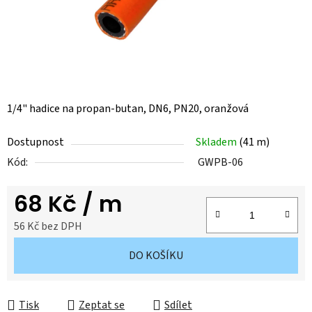
1/4" hadice na propan-butan, DN6, PN20, oranžová
Dostupnost
Skladem
(
41 m
)
Kód:
GWPB-06
68 Kč
/ m
56 Kč bez DPH
Měrná cena:
DO KOŠÍKU
Tisk
Zeptat se
Sdílet