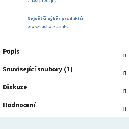
v naší prodejně
Největší výběr produktů
pro vzduchotechniku
Popis
Související soubory (1)
Diskuze
Hodnocení
Z
á