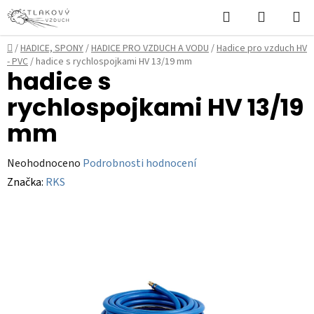
Přejít
Hledat
NÁKUPN
na
KOŠÍK
obsah
Domů
/
HADICE, SPONY
/
HADICE PRO VZDUCH A VODU
/
Hadice pro vzduch HV
- PVC
/
hadice s rychlospojkami HV 13/19 mm
hadice s
rychlospojkami HV 13/19
mm
Průměrné
Neohodnoceno
Podrobnosti hodnocení
hodnocení
Značka:
RKS
produktu
je
0,0
z
5
hvězdiček.