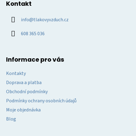
Kontakt
p
a
info
@
tlakovyvzduch.cz
t
í
608 365 036
Informace pro vás
Kontakty
Doprava a platba
Obchodní podmínky
Podmínky ochrany osobních údajů
Moje objednávka
Blog