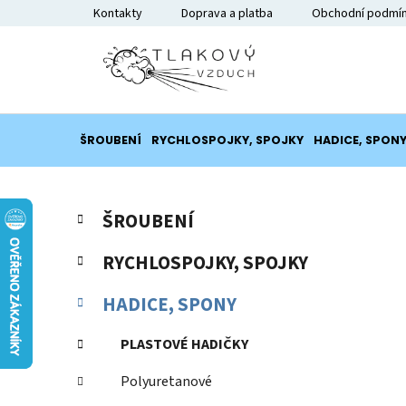
Přejít
Kontakty
Doprava a platba
Obchodní podmí
na
obsah
ŠROUBENÍ
RYCHLOSPOJKY, SPOJKY
HADICE, SPON
P
K
Přeskočit
ŠROUBENÍ
a
o
kategorie
t
s
RYCHLOSPOJKY, SPOJKY
e
t
g
r
HADICE, SPONY
o
a
r
PLASTOVÉ HADIČKY
i
n
e
n
Polyuretanové
í