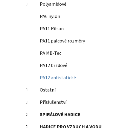
p
Polyamidové
a
PA6 nylon
n
e
PA11 Rilsan
l
PA11 palcové rozměry
PA MB-Tec
PA12 brzdové
PA12 antistatické
Ostatní
Příslušenství
SPIRÁLOVÉ HADICE
HADICE PRO VZDUCH A VODU