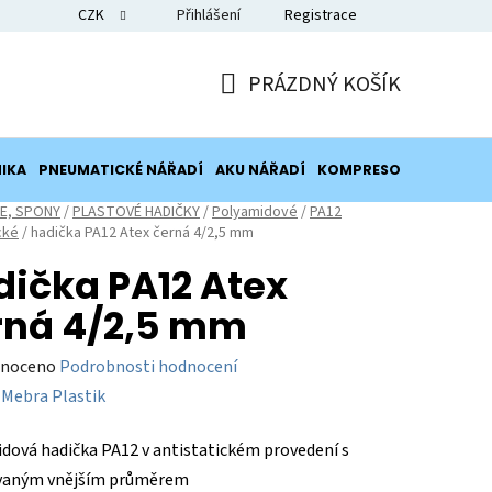
CZK
Přihlášení
Registrace
Blog
PRÁZDNÝ KOŠÍK
NÁKUPNÍ
KOŠÍK
IKA
PNEUMATICKÉ NÁŘADÍ
AKU NÁŘADÍ
KOMPRESORY
POTRUB
E, SPONY
/
PLASTOVÉ HADIČKY
/
Polyamidové
/
PA12
cké
/
hadička PA12 Atex černá 4/2,5 mm
dička PA12 Atex
rná 4/2,5 mm
né
noceno
Podrobnosti hodnocení
ení
:
Mebra Plastik
tu
dová hadička PA12 v antistatickém provedení s
ovaným vnějším průměrem