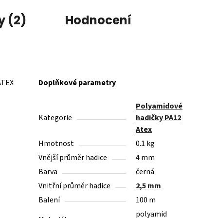
y (2)
Hodnocení
 ATEX
Doplňkové parametry
Polyamidové
Kategorie
hadičky PA12
Atex
Hmotnost
0.1 kg
Vnější průměr hadice
4 mm
Barva
černá
Vnitřní průměr hadice
2,5 mm
Balení
100 m
polyamid