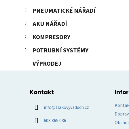
PNEUMATICKÉ NÁŘADÍ
AKU NÁŘADÍ
KOMPRESORY
POTRUBNÍ SYSTÉMY
VÝPRODEJ
Z
á
Kontakt
Info
p
a
Kontak
info
@
tlakovyvzduch.cz
t
Doprav
í
608 365 036
Obchod