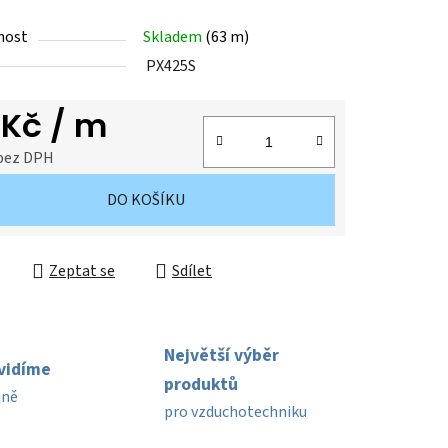
nost
Skladem
(
63 m
)
PX425S
ek.
 Kč
/ m
 bez DPH
cena:
DO KOŠÍKU
Zeptat se
Sdílet
Největší výběr
uvidíme
produktů
jně
pro vzduchotechniku