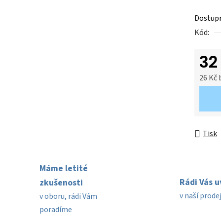
z
Dostup
5
Kód:
hvězdič
32
26 Kč
Měrná 
Tisk
Máme letité
Rádi Vás 
zkušenosti
v naší prode
v oboru, rádi Vám
poradíme