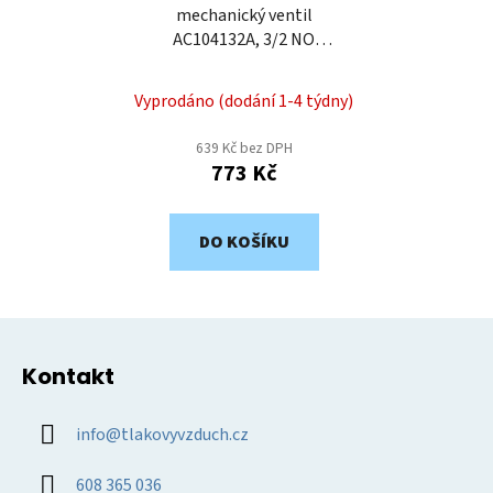
mechanický ventil
AC104132A, 3/2 NO
narážka, 4 mm
Vyprodáno (dodání 1-4 týdny)
639 Kč bez DPH
773 Kč
DO KOŠÍKU
Z
á
Kontakt
p
a
info
@
tlakovyvzduch.cz
t
í
608 365 036