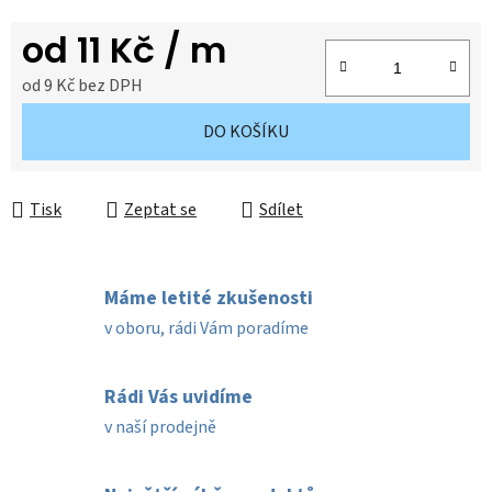
od
11 Kč
/ m
od
9 Kč
bez DPH
Měrná cena:
DO KOŠÍKU
Tisk
Zeptat se
Sdílet
Máme letité zkušenosti
v oboru, rádi Vám poradíme
Rádi Vás uvidíme
v naší prodejně