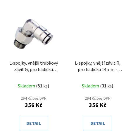
L-spojky, vnější trubkový
L-spojky, vnější závit R,
závit G, pro hadičku
pro hadičku 14mm -
14mm - otočné
otočné
Skladem
(
51 ks
)
Skladem
(
31 ks
)
294 Kč bez DPH
294 Kč bez DPH
356 Kč
356 Kč
DETAIL
DETAIL