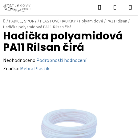
Přejít
Hledat
NÁKUPN
na
KOŠÍK
obsah
Domů
/
HADICE, SPONY
/
PLASTOVÉ HADIČKY
/
Polyamidové
/
PA11 Rilsan
/
Hadička polyamidová PA11 Rilsan čirá
Hadička polyamidová
PA11 Rilsan čirá
Průměrné
Neohodnoceno
Podrobnosti hodnocení
hodnocení
Značka:
Mebra Plastik
produktu
je
0,0
z
5
hvězdiček.