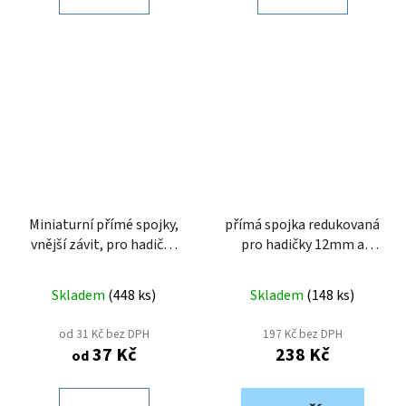
Miniaturní přímé spojky,
přímá spojka redukovaná
vnější závit, pro hadičku
pro hadičky 12mm a
3mm - IMBUS
14mm
Skladem
(
448 ks
)
Skladem
(
148 ks
)
od 31 Kč bez DPH
197 Kč bez DPH
37 Kč
238 Kč
od