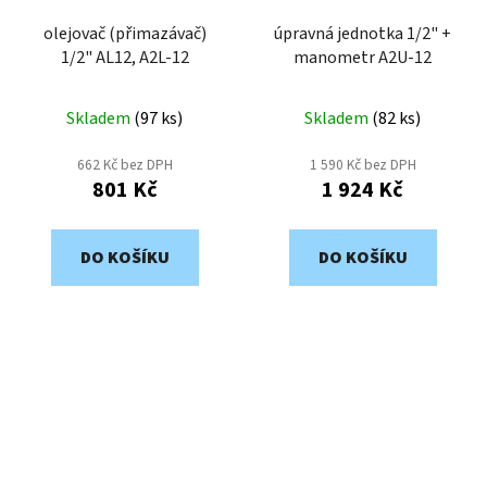
olejovač (přimazávač)
úpravná jednotka 1/2" +
1/2" AL12, A2L-12
manometr A2U-12
Skladem
(
97 ks
)
Skladem
(
82 ks
)
662 Kč bez DPH
1 590 Kč bez DPH
801 Kč
1 924 Kč
DO KOŠÍKU
DO KOŠÍKU