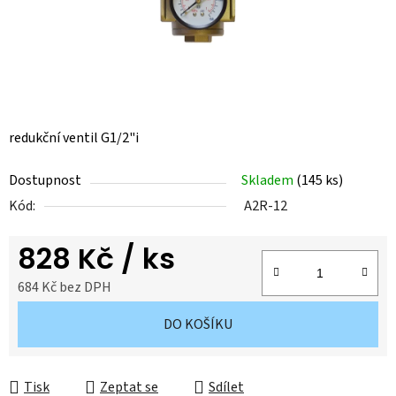
redukční ventil G1/2"i
Dostupnost
Skladem
(
145 ks
)
Kód:
A2R-12
828 Kč
/ ks
684 Kč bez DPH
Měrná cena:
DO KOŠÍKU
Tisk
Zeptat se
Sdílet