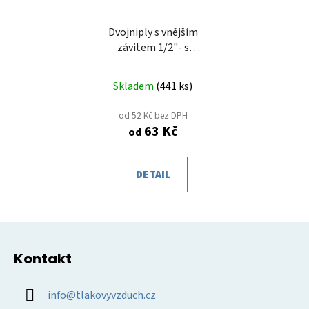
Dvojniply s vnějším
závitem 1/2"- s
kuželovými závity
Skladem
(
441 ks
)
od 52 Kč bez DPH
63 Kč
od
DETAIL
Z
á
Kontakt
p
a
info
@
tlakovyvzduch.cz
t