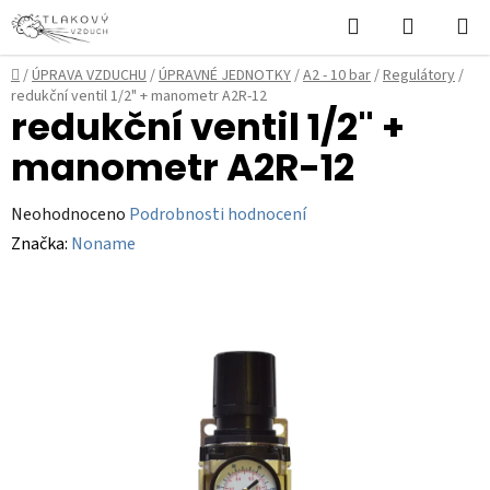
Přejít
Hledat
NÁKUPN
na
KOŠÍK
obsah
Domů
/
ÚPRAVA VZDUCHU
/
ÚPRAVNÉ JEDNOTKY
/
A2 - 10 bar
/
Regulátory
/
redukční ventil 1/2" + manometr A2R-12
redukční ventil 1/2" +
manometr A2R-12
Průměrné
Neohodnoceno
Podrobnosti hodnocení
hodnocení
Značka:
Noname
produktu
je
0,0
z
5
hvězdiček.