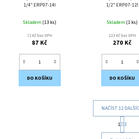
1/4" ERP07-14I
1/2" ERP07-12I
Skladem
(
13 ks
)
Skladem
(
1 ks
)
72 Kč bez DPH
223 Kč bez DPH
87 Kč
270 Kč
DO KOŠÍKU
DO KOŠÍKU
NAČÍST 12 DALŠÍ
S
1
t
3
O
r
v
á