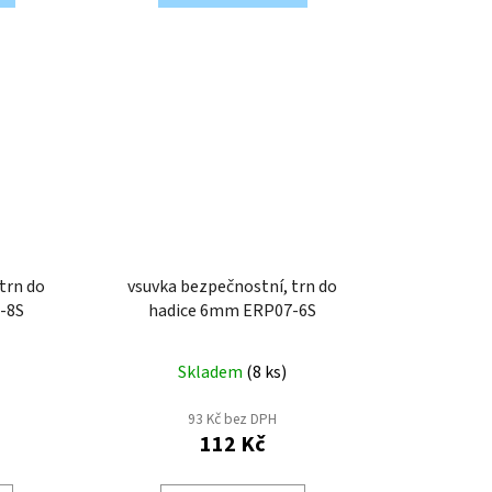
trn do
vsuvka bezpečnostní, trn do
RP07-8S
hadice 6mm ERP07-6S
Skladem
(
8 ks
)
93 Kč bez DPH
112 Kč