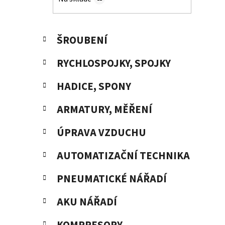
p
a
n
K
Přeskočit
ŠROUBENÍ
e
a
kategorie
t
l
RYCHLOSPOJKY, SPOJKY
e
g
HADICE, SPONY
o
r
ARMATURY, MĚŘENÍ
i
e
ÚPRAVA VZDUCHU
AUTOMATIZAČNÍ TECHNIKA
PNEUMATICKÉ NÁŘADÍ
AKU NÁŘADÍ