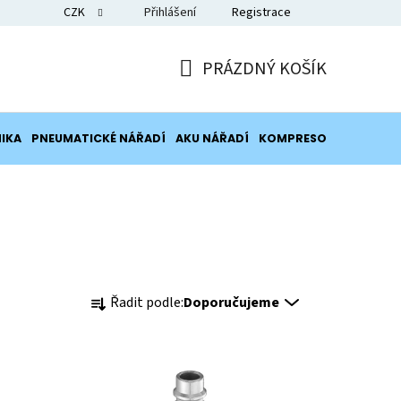
CZK
Přihlášení
Registrace
Blog
PRÁZDNÝ KOŠÍK
NÁKUPNÍ
KOŠÍK
IKA
PNEUMATICKÉ NÁŘADÍ
AKU NÁŘADÍ
KOMPRESORY
POTRUB
Ř
Řadit podle:
Doporučujeme
a
z
e
n