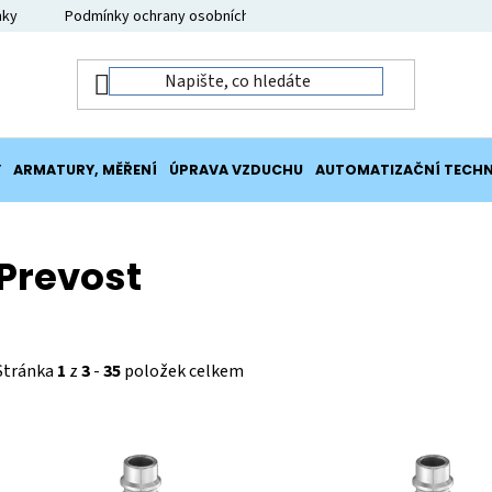
nky
Podmínky ochrany osobních údajů
Moje objednávka
Y
ARMATURY, MĚŘENÍ
ÚPRAVA VZDUCHU
AUTOMATIZAČNÍ TECHN
Prevost
Stránka
1
z
3
-
35
položek celkem
V
ý