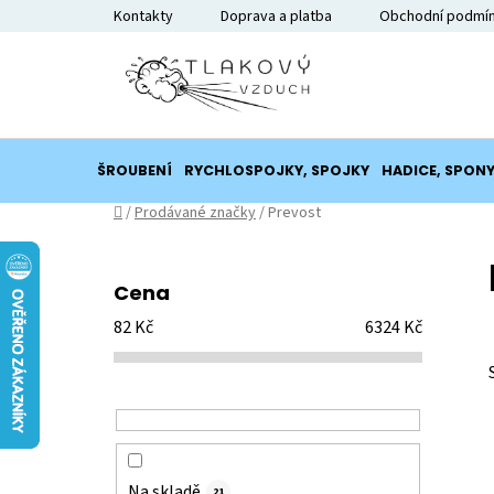
Přejít
Kontakty
Doprava a platba
Obchodní podmí
na
obsah
ŠROUBENÍ
RYCHLOSPOJKY, SPOJKY
HADICE, SPON
Domů
/
Prodávané značky
/
Prevost
P
o
Cena
s
82
Kč
6324
Kč
t
r
a
n
n
í
Na skladě
21