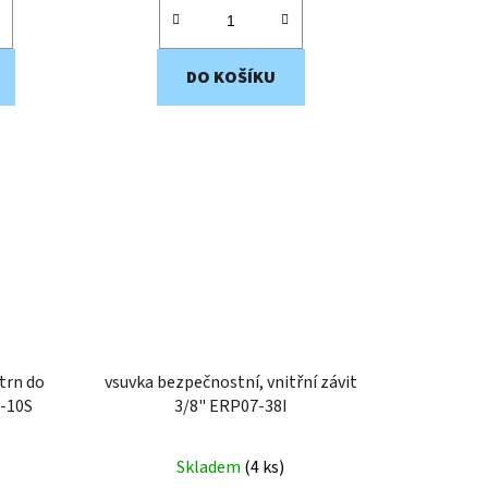
DO KOŠÍKU
trn do
vsuvka bezpečnostní, vnitřní závit
ERP07-10S
3/8" ERP07-38I
Skladem
(
4 ks
)