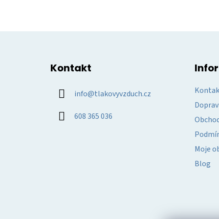
Z
á
Kontakt
Info
p
a
Kontak
info
@
tlakovyvzduch.cz
t
Doprav
í
608 365 036
Obchod
Podmín
Moje o
Blog