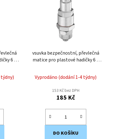
í
p
r
o
d
u
k
řevlečná
vsuvka bezpečnostní, převlečná
t
ičky 6 x
matice pro plastové hadičky 6 x
ů
Q
4mm ERP07-4SQ
 týdny)
Vyprodáno (dodání 1-4 týdny)
153 Kč bez DPH
185 Kč
DO KOŠÍKU