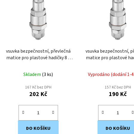
p
i
s
p
r
o
d
vsuvka bezpečnostní, převlečná
vsuvka bezpečnostní, p
u
matice pro plastové hadičky 8 x
matice pro plastové had
k
10mm ERP07-8SQ
8mm ERP07-6S
t
Skladem
(
3 ks
)
Vyprodáno (dodání 1-4
ů
167 Kč bez DPH
157 Kč bez DPH
202 Kč
190 Kč
DO KOŠÍKU
DO KOŠÍKU