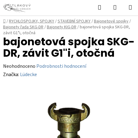
Přejít
Hledat
NÁKUPN
na
KOŠÍK
obsah
Domů
/
RYCHLOSPOJKY, SPOJKY
/
STAVEBNÍ SPOJKY
/
Bajonetové spojky
/
Bajonety řada SKG-DR
/
Bajonety KIG-DR
/
bajonetová spojka SKG-DR,
závit G1"i, otočná
bajonetová spojka SKG-
DR, závit G1"i, otočná
Průměrné
Neohodnoceno
Podrobnosti hodnocení
hodnocení
Značka:
Lüdecke
produktu
je
0,0
z
5
hvězdiček.