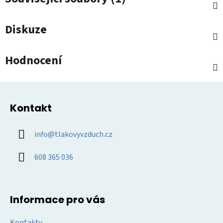
Diskuze
Hodnocení
Z
á
Kontakt
p
a
info
@
tlakovyvzduch.cz
t
í
608 365 036
Informace pro vás
Kontakty