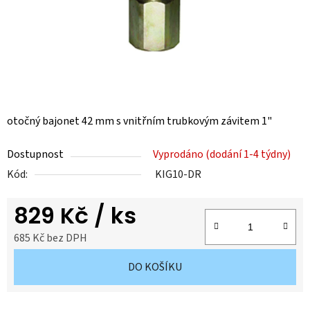
otočný bajonet 42 mm s vnitřním trubkovým závitem 1"
Dostupnost
Vyprodáno (dodání 1-4 týdny)
Kód:
KIG10-DR
829 Kč
/ ks
685 Kč bez DPH
Měrná cena:
DO KOŠÍKU