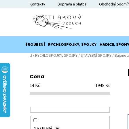
Přejít
Kontakty
Doprava a platba
Obchodní podmí
na
obsah
ŠROUBENÍ
RYCHLOSPOJKY, SPOJKY
HADICE, SPON
Domů
/
RYCHLOSPOJKY, SPOJKY
/
STAVEBNÍ SPOJKY
/
Bajonet
P
o
Cena
s
14
Kč
1948
Kč
t
r
a
n
n
í
Na skladě
26