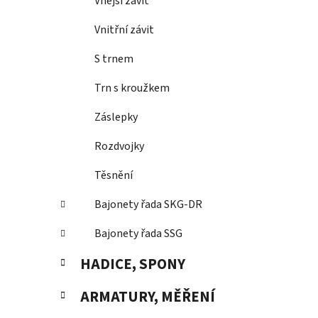
Vnější závit
Vnitřní závit
S trnem
Trn s kroužkem
Záslepky
Rozdvojky
Těsnění
Bajonety řada SKG-DR
Bajonety řada SSG
HADICE, SPONY
ARMATURY, MĚŘENÍ