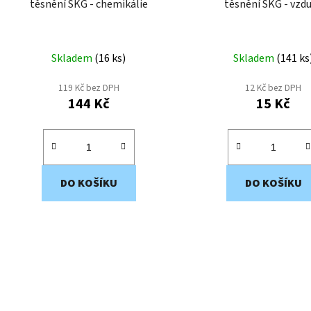
těsnění SKG - chemikálie
těsnění SKG - vzd
u
k
t
Skladem
(
16 ks
)
Skladem
(
141 ks
ů
119 Kč bez DPH
12 Kč bez DPH
144 Kč
15 Kč
DO KOŠÍKU
DO KOŠÍKU