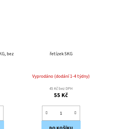
KG, bez
řetízek SKG
Vyprodáno (dodání 1-4 týdny)
45 Kč bez DPH
55 Kč
DO KOŠÍKU