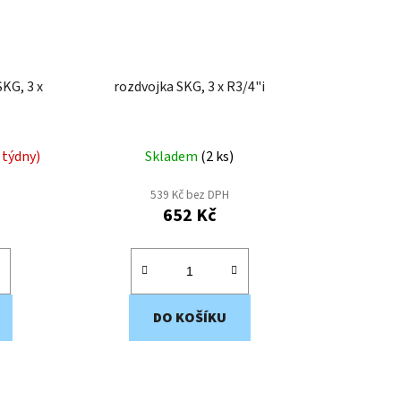
KG, 3 x
rozdvojka SKG, 3 x R3/4"i
 týdny)
Skladem
(
2 ks
)
539 Kč bez DPH
652 Kč
DO KOŠÍKU