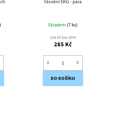
uch
těsnění SKG - pára
t
ů
)
Skladem
(
7 ks
)
236 Kč bez DPH
285 Kč
DO KOŠÍKU