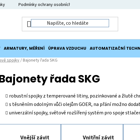
nky
Podmínky ochrany osobních údajů
Moje objednávka
Y
ARMATURY, MĚŘENÍ
ÚPRAVA VZDUCHU
AUTOMATIZAČNÍ TECHN
ové spojky
/
Bajonety řada SKG
Bajonety řada SKG
robustní spojky z temperované litiny, pozinkované a žlutě 
s těsněním odolným vůči olejům GOER, na přání možno dodat
univerzální spojky, světově rozšířený systém pro spoje stlač
Vnější závit
Vnitřní závit