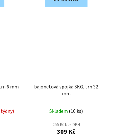
 trn 6 mm
bajonetová spojka SKG, trn 32
mm
 týdny)
Skladem
(
10 ks
)
255 Kč bez DPH
309 Kč