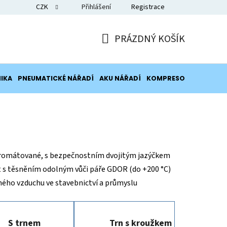
CZK
Přihlášení
Registrace
Blog
PRÁZDNÝ KOŠÍK
NÁKUPNÍ
KOŠÍK
IKA
PNEUMATICKÉ NÁŘADÍ
AKU NÁŘADÍ
KOMPRESORY
POTRUB
chromátované, s bezpečnostním dvojitým jazýčkem
 s těsněním odolným vůči páře GDOR (do +200 °C)
eného vzduchu ve stavebnictví a průmyslu
S trnem
Trn s kroužkem