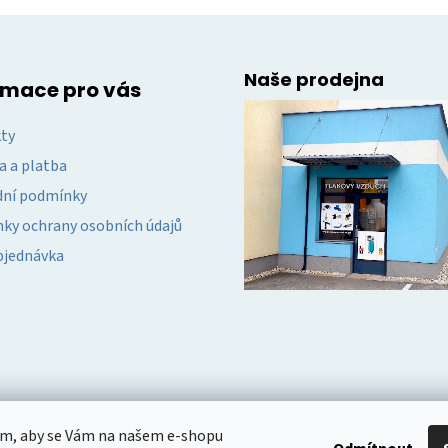
v
k
y
Naše prodejna
v
rmace pro vás
ý
p
ty
i
a a platba
s
u
ní podmínky
ky ochrany osobních údajů
bjednávka
om, aby se Vám na našem e-shopu