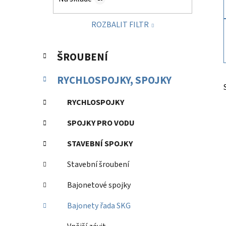
p
a
ROZBALIT FILTR
n
e
K
Přeskočit
l
ŠROUBENÍ
a
kategorie
t
RYCHLOSPOJKY, SPOJKY
e
g
RYCHLOSPOJKY
o
r
SPOJKY PRO VODU
i
e
STAVEBNÍ SPOJKY
Stavební šroubení
Bajonetové spojky
Bajonety řada SKG