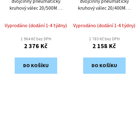
dvojčinný pneumatický
dvojčinný pneumatický
kruhový válec 20/500MD-
kruhový válec 20/400MD-
bez snímání polohy
bez snímání polohy
Vyprodáno (dodání 1-4 týdny)
Vyprodáno (dodání 1-4 týdny)
1 964 Kč bez DPH
1 783 Kč bez DPH
2 376 Kč
2 158 Kč
DO KOŠÍKU
DO KOŠÍKU