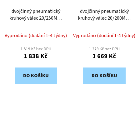
dvojčinný pneumatický
dvojčinný pneumatický
kruhový válec 20/250MD-
kruhový válec 20/200MD-
bez snímání polohy
bez snímání polohy
Vyprodáno (dodání 1-4 týdny)
Vyprodáno (dodání 1-4 týdny)
1 519 Kč bez DPH
1 379 Kč bez DPH
1 838 Kč
1 669 Kč
DO KOŠÍKU
DO KOŠÍKU