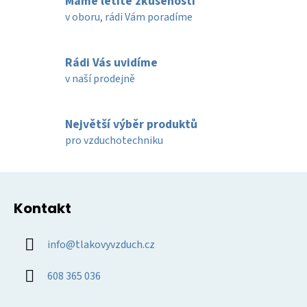
Máme letité zkušenosti
á
d
v oboru, rádi Vám poradíme
a
c
í
Rádi Vás uvidíme
p
v naší prodejně
r
v
k
Největší výběr produktů
y
pro vzduchotechniku
v
ý
Z
p
á
i
Kontakt
p
s
u
a
info
@
tlakovyvzduch.cz
t
í
608 365 036