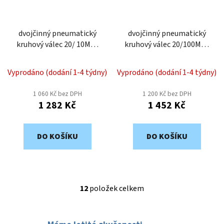
dvojčinný pneumatický
dvojčinný pneumatický
kruhový válec 20/ 10MD-
kruhový válec 20/100MD-
bez snímání polohy
bez snímání polohy
Vyprodáno (dodání 1-4 týdny)
Vyprodáno (dodání 1-4 týdny)
1 060 Kč bez DPH
1 200 Kč bez DPH
1 282 Kč
1 452 Kč
DO KOŠÍKU
DO KOŠÍKU
12
položek celkem
O
v
l