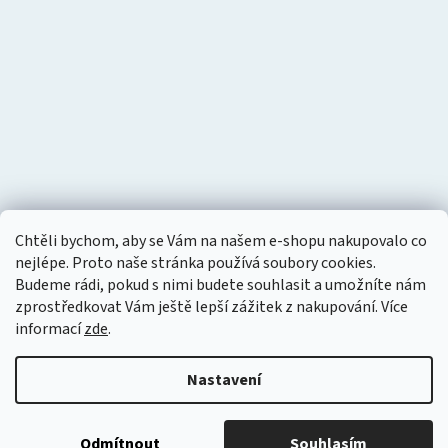
Chtěli bychom, aby se Vám na našem e-shopu nakupovalo co
nejlépe. Proto naše stránka používá soubory cookies.
Budeme rádi, pokud s nimi budete souhlasit a umožníte nám
zprostředkovat Vám ještě lepší zážitek z nakupování.
Více
informací
zde
.
Nastavení
Vytvořil Shoptet
Copyright 2026
Tlakový vzduch
. Všechna práva vyhrazena.
Odmítnout
Souhlasím