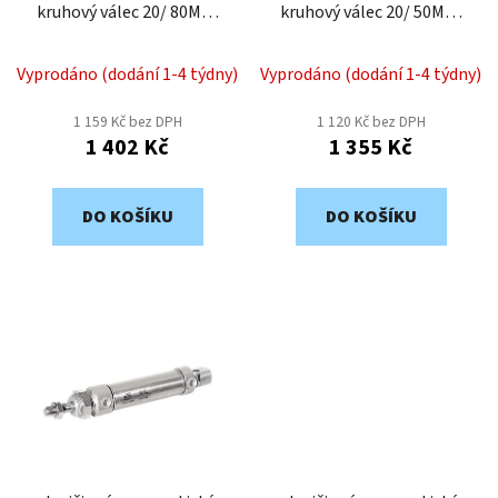
kruhový válec 20/ 80MD-
kruhový válec 20/ 50MD-
d
bez snímání polohy
bez snímání polohy
u
k
Vyprodáno (dodání 1-4 týdny)
Vyprodáno (dodání 1-4 týdny)
t
1 159 Kč bez DPH
1 120 Kč bez DPH
ů
1 402 Kč
1 355 Kč
DO KOŠÍKU
DO KOŠÍKU