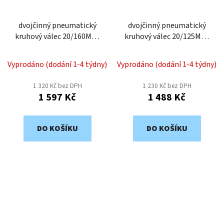
dvojčinný pneumatický
dvojčinný pneumatický
kruhový válec 20/160MD-
kruhový válec 20/125MD-
bez snímání polohy
bez snímání polohy
Vyprodáno (dodání 1-4 týdny)
Vyprodáno (dodání 1-4 týdny)
1 320 Kč bez DPH
1 230 Kč bez DPH
1 597 Kč
1 488 Kč
DO KOŠÍKU
DO KOŠÍKU