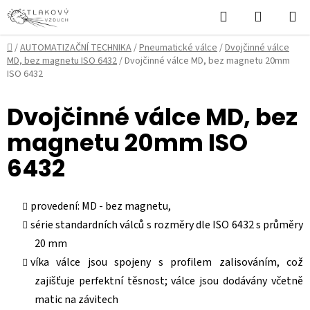
Přejít
Hledat
NÁKUPN
na
KOŠÍK
obsah
Domů
/
AUTOMATIZAČNÍ TECHNIKA
/
Pneumatické válce
/
Dvojčinné válce
MD, bez magnetu ISO 6432
/
Dvojčinné válce MD, bez magnetu 20mm
ISO 6432
Dvojčinné válce MD, bez
magnetu 20mm ISO
6432
provedení: MD - bez magnetu,
série standardních válců s rozměry dle ISO 6432 s průměry
20 mm
víka válce jsou spojeny s profilem zalisováním, což
zajišťuje perfektní těsnost; válce jsou dodávány včetně
matic na závitech