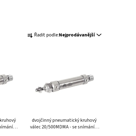
Ř
Řadit podle:
Nejprodávanější
a
z
e
n
í
p
r
o
d
u
k
 kruhový
dvojčinný pneumatický kruhový
t
snímáním
válec 20/500MDMA - se snímáním
ů
ím
polohy a tlumením