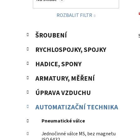
p
a
ROZBALIT FILTR
n
e
K
Přeskočit
l
ŠROUBENÍ
a
kategorie
t
RYCHLOSPOJKY, SPOJKY
e
g
HADICE, SPONY
o
r
ARMATURY, MĚŘENÍ
i
e
ÚPRAVA VZDUCHU
AUTOMATIZAČNÍ TECHNIKA
Pneumatické válce
Jednočinné válce MS, bez magnetu
ISO 6432