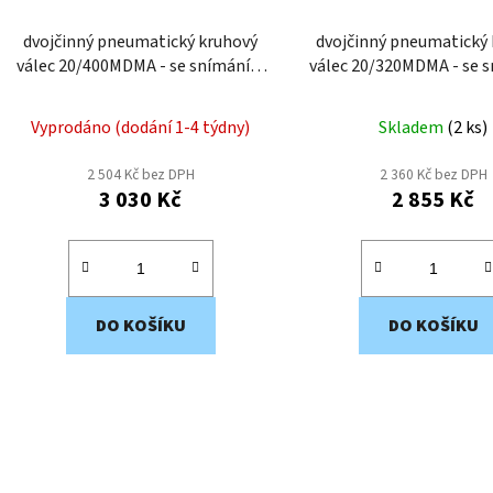
dvojčinný pneumatický kruhový
dvojčinný pneumatický
válec 20/400MDMA - se snímáním
válec 20/320MDMA - se 
polohy a tlumením
polohy a tlumen
Vyprodáno (dodání 1-4 týdny)
Skladem
(
2 ks
)
2 504 Kč bez DPH
2 360 Kč bez DPH
3 030 Kč
2 855 Kč
DO KOŠÍKU
DO KOŠÍKU