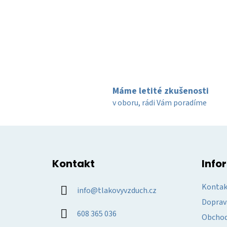
Máme letité zkušenosti
v oboru, rádi Vám poradíme
Z
á
Kontakt
Info
p
a
Kontak
info
@
tlakovyvzduch.cz
t
Doprav
í
608 365 036
Obchod