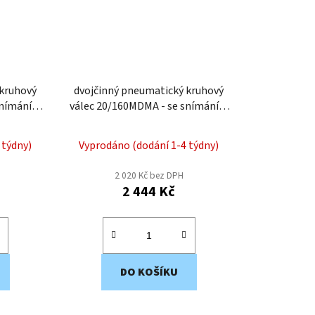
 kruhový
dvojčinný pneumatický kruhový
snímáním
válec 20/160MDMA - se snímáním
ím
polohy a tlumením
 týdny)
Vyprodáno (dodání 1-4 týdny)
2 020 Kč bez DPH
2 444 Kč
DO KOŠÍKU