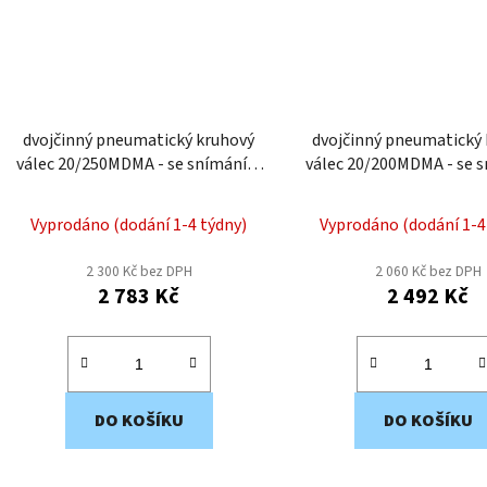
dvojčinný pneumatický kruhový
dvojčinný pneumatický
válec 20/250MDMA - se snímáním
válec 20/200MDMA - se 
polohy a tlumením
polohy a tlumen
Vyprodáno (dodání 1-4 týdny)
Vyprodáno (dodání 1-4
2 300 Kč bez DPH
2 060 Kč bez DPH
2 783 Kč
2 492 Kč
DO KOŠÍKU
DO KOŠÍKU