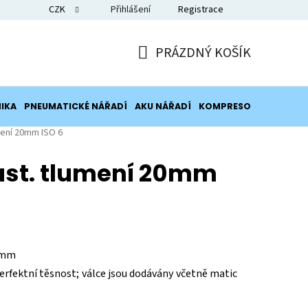
CZK
Přihlášení
Registrace
Blog
PRÁZDNÝ KOŠÍK
NÁKUPNÍ
KOŠÍK
IKA
PNEUMATICKÉ NÁŘADÍ
AKU NÁŘADÍ
KOMPRESORY
POTRUB
mení 20mm ISO 6
ast. tlumení 20mm
0 mm
 perfektní těsnost; válce jsou dodávány včetně matic