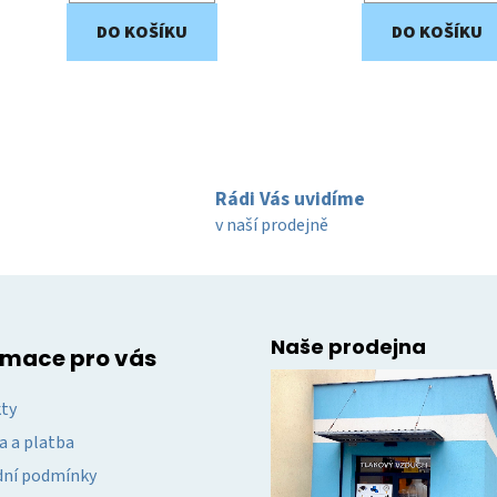
DO KOŠÍKU
DO KOŠÍKU
O
v
l
á
Rádi Vás uvidíme
d
v naší prodejně
a
c
í
p
r
Naše prodejna
rmace pro vás
v
k
ty
y
v
a a platba
ý
ní podmínky
p