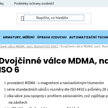
nky
Podmínky ochrany osobních údajů
Moje objednávka
Y
ARMATURY, MĚŘENÍ
ÚPRAVA VZDUCHU
AUTOMATIZAČNÍ TECHN
činné válce MDMA, nast. tlumení ISO 6432
/
Dvojčinné válce MDMA, nast. tlu
Dvojčinné válce MDMA, n
ISO 6
provedení: MDMA - s magnetem a nastavitelným tlumením
série standardních válců s rozměry dle ISO 6432 s průměry 2
víka válce jsou spojeny s profilem zalisováním, což zajišťuje
na závitech