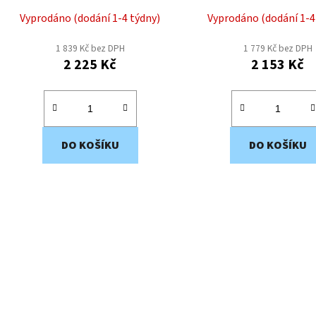
t
Vyprodáno (dodání 1-4 týdny)
Vyprodáno (dodání 1-4
ů
1 839 Kč bez DPH
1 779 Kč bez DPH
2 225 Kč
2 153 Kč
DO KOŠÍKU
DO KOŠÍKU