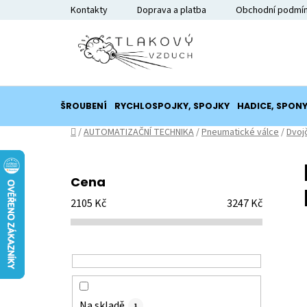
Přejít
Kontakty
Doprava a platba
Obchodní podmí
na
obsah
ŠROUBENÍ
RYCHLOSPOJKY, SPOJKY
HADICE, SPON
Domů
/
AUTOMATIZAČNÍ TECHNIKA
/
Pneumatické válce
/
Dvoj
P
o
Cena
s
2105
Kč
3247
Kč
t
r
a
n
n
í
Na skladě
1