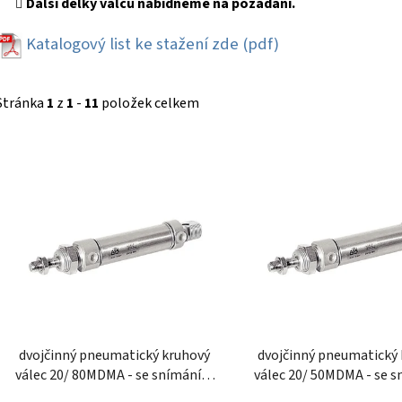
Další délky válců nabídneme na požádání.
Katalogový list ke stažení zde
(pdf)
Stránka
1
z
1
-
11
položek celkem
V
ý
p
i
s
p
r
o
d
dvojčinný pneumatický kruhový
dvojčinný pneumatický
u
válec 20/ 80MDMA - se snímáním
válec 20/ 50MDMA - se 
k
polohy a tlumením
polohy a tlumen