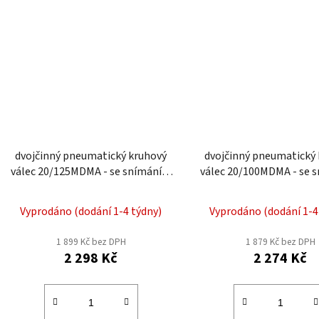
dvojčinný pneumatický kruhový
dvojčinný pneumatický
válec 20/125MDMA - se snímáním
válec 20/100MDMA - se 
polohy a tlumením
polohy a tlumen
Vyprodáno (dodání 1-4 týdny)
Vyprodáno (dodání 1-4
1 899 Kč bez DPH
1 879 Kč bez DPH
2 298 Kč
2 274 Kč