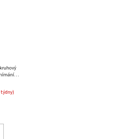
 kruhový
snímáním
ím
 týdny)