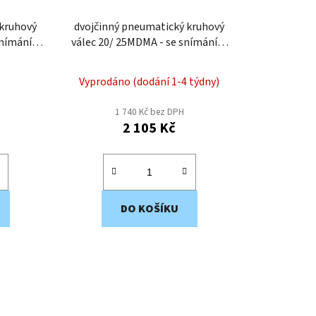
 kruhový
dvojčinný pneumatický kruhový
snímáním
válec 20/ 25MDMA - se snímáním
ím
polohy a tlumením
Vyprodáno (dodání 1-4 týdny)
1 740 Kč bez DPH
2 105 Kč
DO KOŠÍKU