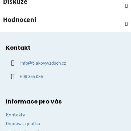
Diskuze
Hodnocení
Z
á
Kontakt
p
a
info
@
tlakovyvzduch.cz
t
í
608 365 036
Informace pro vás
Kontakty
Doprava a platba