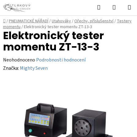
Přejít
Hledat
NÁKUPN
na
KOŠÍK
obsah
Domů
/
PNEUMATICKÉ NÁŘADÍ
/
Utahováky
/
Ořechy, příslušenství
/
Testery
momentu
/
Elektronický tester momentu ZT-13-3
Elektronický tester
momentu ZT-13-3
Průměrné
Neohodnoceno
Podrobnosti hodnocení
hodnocení
Značka:
Mighty Seven
produktu
je
0,0
z
5
hvězdiček.