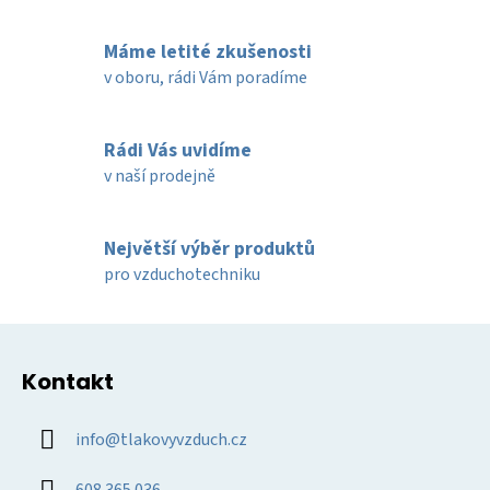
v
l
Máme letité zkušenosti
á
d
v oboru, rádi Vám poradíme
a
c
í
Rádi Vás uvidíme
p
v naší prodejně
r
v
k
Největší výběr produktů
y
pro vzduchotechniku
v
ý
Z
p
á
i
Kontakt
p
s
u
a
info
@
tlakovyvzduch.cz
t
í
608 365 036