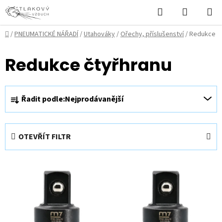
Přejít
Hledat
NÁKUPN
na
KOŠÍK
obsah
Domů
/
PNEUMATICKÉ NÁŘADÍ
/
Utahováky
/
Ořechy, příslušenství
/
Redukce
Redukce čtyřhranu
Ř
Řadit podle:
Nejprodávanější
a
z
e
OTEVŘÍT FILTR
n
í
V
p
ý
r
p
o
i
d
s
u