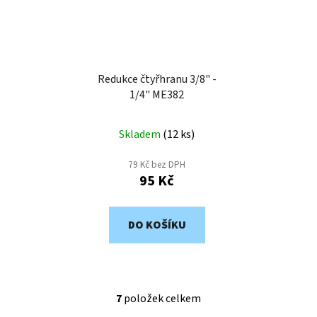
Redukce čtyřhranu 3/8" -
1/4" ME382
Skladem
(
12 ks
)
79 Kč bez DPH
95 Kč
DO KOŠÍKU
7
položek celkem
O