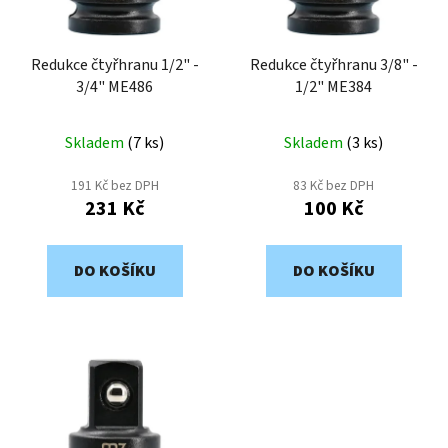
p
k
r
t
o
Redukce čtyřhranu 1/2" -
Redukce čtyřhranu 3/8" -
ů
3/4" ME486
1/2" ME384
d
u
k
Skladem
(
7 ks
)
Skladem
(
3 ks
)
t
191 Kč bez DPH
83 Kč bez DPH
ů
231 Kč
100 Kč
DO KOŠÍKU
DO KOŠÍKU