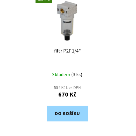
ý
r
p
o
i
d
s
u
p
k
r
t
o
filtr P2F 1/4"
ů
d
u
k
Skladem
(
3 ks
)
t
554 Kč bez DPH
ů
670 Kč
DO KOŠÍKU