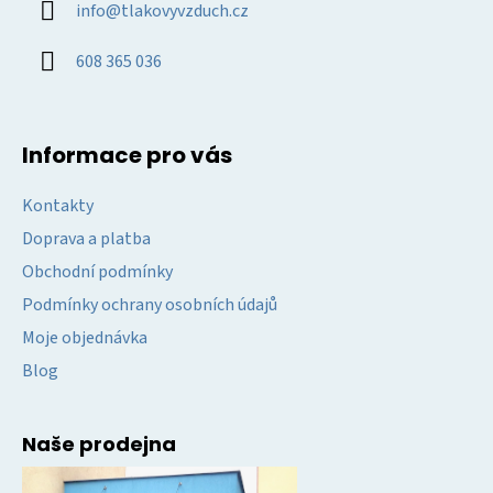
info
@
tlakovyvzduch.cz
t
í
608 365 036
Informace pro vás
Kontakty
Doprava a platba
Obchodní podmínky
Podmínky ochrany osobních údajů
Moje objednávka
Blog
Naše prodejna