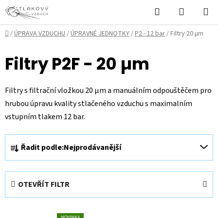
Přejít
Hledat
NÁKUPN
na
KOŠÍK
obsah
Domů
/
ÚPRAVA VZDUCHU
/
ÚPRAVNÉ JEDNOTKY
/
P2 - 12 bar
/
Filtry 20 µm
Filtry P2F - 20 µm
Filtry s filtrační vložkou 20 µm a manuálním odpouštěčem pro
hrubou úpravu kvality stlačeného vzduchu s maximalním
vstupním tlakem 12 bar.
Ř
Řadit podle:
Nejprodávanější
a
z
e
OTEVŘÍT FILTR
n
í
V
p
NOVINKA