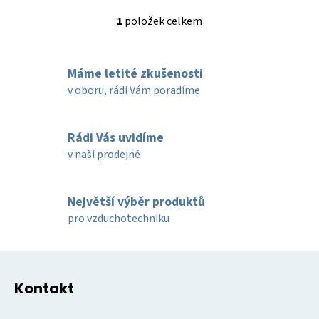
1
položek celkem
O
v
l
Máme letité zkušenosti
á
d
v oboru, rádi Vám poradíme
a
c
í
Rádi Vás uvidíme
p
v naší prodejně
r
v
k
Největší výběr produktů
y
pro vzduchotechniku
v
ý
Z
p
á
i
Kontakt
p
s
u
a