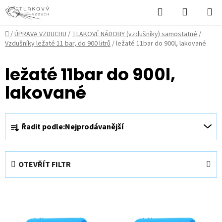
Přejít
Hledat
NÁKUPN
na
KOŠÍK
obsah
Domů
/
ÚPRAVA VZDUCHU
/
TLAKOVÉ NÁDOBY (vzdušníky) samostatné
/
Vzdušníky ležaté 11 bar, do 900 litrů
/
ležaté 11bar do 900l, lakované
ležaté 11bar do 900l,
lakované
Ř
Řadit podle:
Nejprodávanější
a
z
e
OTEVŘÍT FILTR
n
í
V
p
ý
r
p