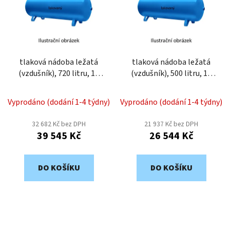
o
i
d
s
u
p
k
r
t
o
tlaková nádoba ležatá
tlaková nádoba ležatá
ů
(vzdušník), 720 litru, 11
(vzdušník), 500 litru, 11
d
bar, lakovaná VHP720-11
bar, lakovaná VHP500-11
u
k
Vyprodáno (dodání 1-4 týdny)
Vyprodáno (dodání 1-4 týdny)
t
32 682 Kč bez DPH
21 937 Kč bez DPH
ů
39 545 Kč
26 544 Kč
DO KOŠÍKU
DO KOŠÍKU