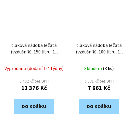
tlaková nádoba ležatá
tlaková nádoba ležatá
(vzdušník), 150 litru, 11
(vzdušník), 100 litru, 11
bar, lakovaná VHP150-11
bar, lakovaná VHP100-11
Vyprodáno (dodání 1-4 týdny)
Skladem
(
3 ks
)
9 402 Kč bez DPH
6 331 Kč bez DPH
11 376 Kč
7 661 Kč
DO KOŠÍKU
DO KOŠÍKU