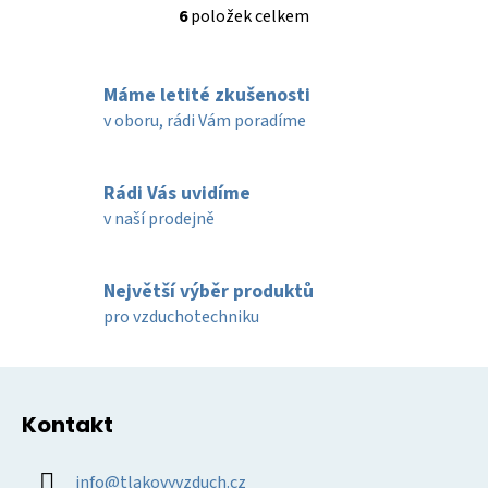
6
položek celkem
O
v
l
Máme letité zkušenosti
á
d
v oboru, rádi Vám poradíme
a
c
í
Rádi Vás uvidíme
p
v naší prodejně
r
v
k
Největší výběr produktů
y
pro vzduchotechniku
v
ý
Z
p
á
i
Kontakt
p
s
u
a
info
@
tlakovyvzduch.cz