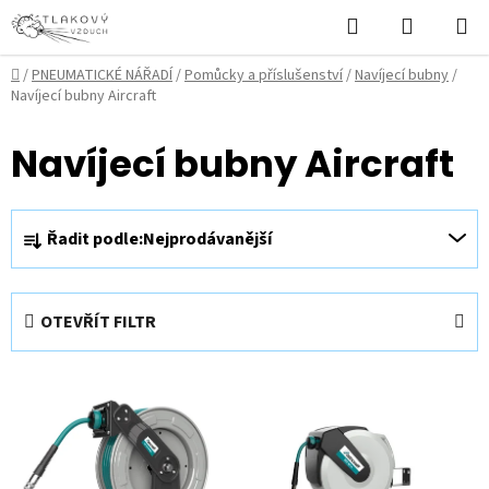
Přejít
Hledat
NÁKUPN
na
KOŠÍK
obsah
Domů
/
PNEUMATICKÉ NÁŘADÍ
/
Pomůcky a příslušenství
/
Navíjecí bubny
/
Navíjecí bubny Aircraft
Navíjecí bubny Aircraft
Ř
Řadit podle:
Nejprodávanější
a
z
e
OTEVŘÍT FILTR
n
í
V
p
ý
r
p
o
i
d