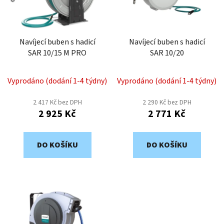
s
u
p
k
r
t
o
Navíjecí buben s hadicí
Navíjecí buben s hadicí
ů
SAR 10/15 M PRO
SAR 10/20
d
u
k
Vyprodáno (dodání 1-4 týdny)
Vyprodáno (dodání 1-4 týdny)
t
2 417 Kč bez DPH
2 290 Kč bez DPH
ů
2 925 Kč
2 771 Kč
DO KOŠÍKU
DO KOŠÍKU