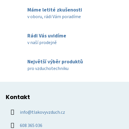
l
Máme letité zkušenosti
á
d
v oboru, rádi Vám poradíme
a
c
í
Rádi Vás uvidíme
p
v naší prodejně
r
v
k
Největší výběr produktů
y
pro vzduchotechniku
v
ý
Z
p
á
i
Kontakt
p
s
u
a
info
@
tlakovyvzduch.cz
t
í
608 365 036