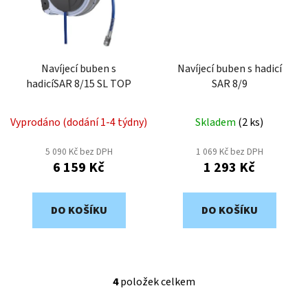
Navíjecí buben s
Navíjecí buben s hadicí
hadicíSAR 8/15 SL TOP
SAR 8/9
Vyprodáno (dodání 1-4 týdny)
Skladem
(
2 ks
)
5 090 Kč bez DPH
1 069 Kč bez DPH
6 159 Kč
1 293 Kč
DO KOŠÍKU
DO KOŠÍKU
4
položek celkem
O
v