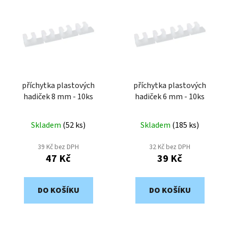
ý
r
p
o
i
d
s
u
p
k
r
t
o
příchytka plastových
příchytka plastových
ů
hadiček 8 mm - 10ks
hadiček 6 mm - 10ks
d
u
k
Skladem
(
52 ks
)
Skladem
(
185 ks
)
t
39 Kč bez DPH
32 Kč bez DPH
ů
47 Kč
39 Kč
DO KOŠÍKU
DO KOŠÍKU