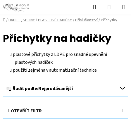
Přejít
Hledat
NÁKUPN
na
KOŠÍK
obsah
Domů
/
HADICE, SPONY
/
PLASTOVÉ HADIČKY
/
Příslušenství
/
Příchytky
Příchytky na hadičky
plastové příchytky z LDPE pro snadné upevnění
plastových hadiček
použití zejména v automatizační technice
Ř
Řadit podle:
Nejprodávanější
a
z
e
OTEVŘÍT FILTR
n
í
V
p