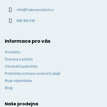
u
a
info
@
tlakovyvzduch.cz
t
í
608 365 036
Informace pro vás
Kontakty
Doprava a platba
Obchodní podmínky
Podmínky ochrany osobních údajů
Moje objednávka
Blog
Naše prodejna