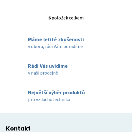
6
položek celkem
O
v
l
Máme letité zkušenosti
á
d
v oboru, rádi Vám poradíme
a
c
í
Rádi Vás uvidíme
p
v naší prodejně
r
v
k
Největší výběr produktů
y
pro vzduchotechniku
v
ý
Z
p
á
i
Kontakt
p
s