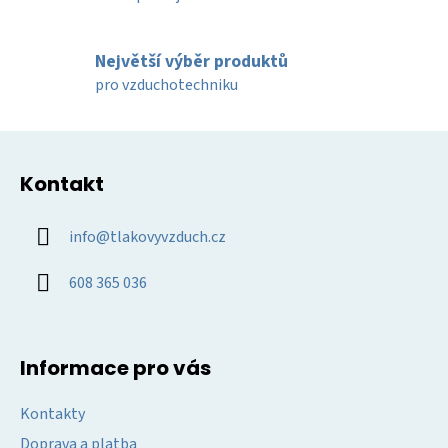
r
v
k
Největší výběr produktů
y
pro vzduchotechniku
v
ý
Z
p
á
i
Kontakt
p
s
u
a
info
@
tlakovyvzduch.cz
t
í
608 365 036
Informace pro vás
Kontakty
Doprava a platba