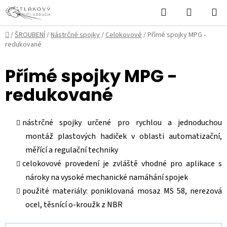
Přejít
Hledat
NÁKUPN
na
KOŠÍK
obsah
Domů
/
ŠROUBENÍ
/
Nástrčné spojky
/
Celokovové
/
Přímé spojky MPG -
redukované
Přímé spojky MPG -
redukované
nástrčné spojky určené pro rychlou a jednoduchou
montáž plastových hadiček v oblasti automatizační,
měřící a regulační techniky
celokovové provedení je zvláště vhodné pro aplikace s
nároky na vysoké mechanické namáhání spojek
použité materiály: poniklovaná mosaz MS 58, nerezová
ocel, těsnící o-kroužk z NBR