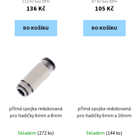
112 Kč bez DPH
87 Kč bez DPH
ů
136 Kč
105 Kč
DO KOŠÍKU
DO KOŠÍKU
přímá spojka redukovaná
přímá spojka redukovaná
pro hadičky 6mm a 8mm
pro hadičky 6mm a 10mm
Skladem
(
272 ks
)
Skladem
(
144 ks
)