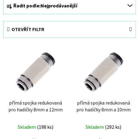
Ř
Řadit podle:
Nejprodávanější
a
z
e
OTEVŘÍT FILTR
n
í
V
p
ý
r
p
o
i
d
s
u
p
k
r
t
o
přímá spojka redukovaná
přímá spojka redukovaná
ů
pro hadičky 8mm a 12mm
pro hadičky 8mm a 10mm
d
u
k
Skladem
(
198 ks
)
Skladem
(
292 ks
)
t