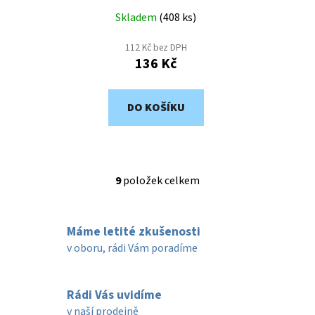
Skladem
(
408 ks
)
112 Kč bez DPH
136 Kč
DO KOŠÍKU
9
položek celkem
O
v
l
Máme letité zkušenosti
á
d
v oboru, rádi Vám poradíme
a
c
í
Rádi Vás uvidíme
p
v naší prodejně