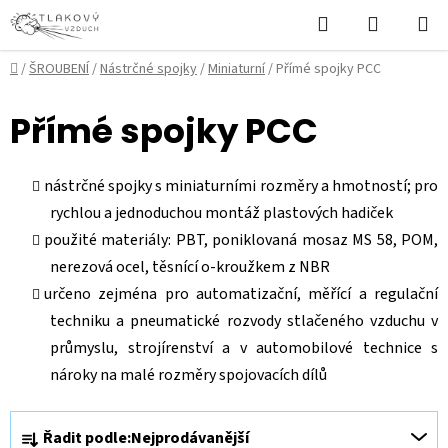
Přejít
Hledat
NÁKUPN
na
KOŠÍK
obsah
Domů
/
ŠROUBENÍ
/
Nástrčné spojky
/
Miniaturní
/
Přímé spojky PCC
Přímé spojky PCC
nástrčné spojky s miniaturními rozměry a hmotností; pro
rychlou a jednoduchou montáž plastových hadiček
použité materiály: PBT, poniklovaná mosaz MS 58, POM,
nerezová ocel, těsnící o-kroužkem z NBR
určeno zejména pro automatizační, měřící a regulační
techniku a pneumatické rozvody stlačeného vzduchu v
průmyslu, strojírenství a v automobilové technice s
nároky na malé rozměry spojovacích dílů
Ř
Řadit podle:
Nejprodávanější