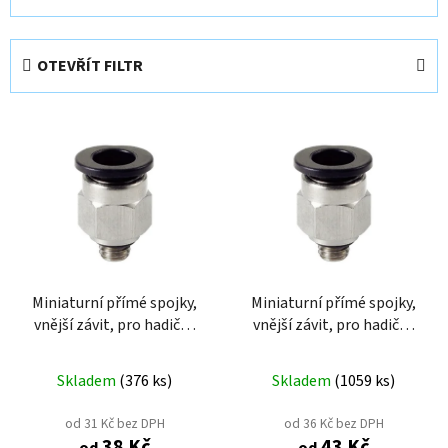
a
z
e
OTEVŘÍT FILTR
n
í
V
p
ý
r
p
o
i
d
s
u
p
k
r
t
o
Miniaturní přímé spojky,
Miniaturní přímé spojky,
ů
vnější závit, pro hadičku
vnější závit, pro hadičku
d
6mm
4mm
u
k
Skladem
(
376 ks
)
Skladem
(
1059 ks
)
t
od 31 Kč bez DPH
od 36 Kč bez DPH
ů
38 Kč
43 Kč