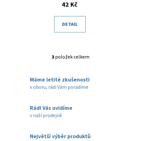
42 Kč
DETAIL
3
položek celkem
O
v
l
Máme letité zkušenosti
á
d
v oboru, rádi Vám poradíme
a
c
í
Rádi Vás uvidíme
p
v naší prodejně
r
v
k
Největší výběr produktů