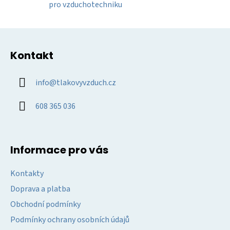
y
pro vzduchotechniku
v
ý
Z
p
á
i
Kontakt
p
s
u
a
info
@
tlakovyvzduch.cz
t
í
608 365 036
Informace pro vás
Kontakty
Doprava a platba
Obchodní podmínky
Podmínky ochrany osobních údajů