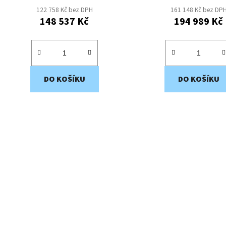
122 758 Kč bez DPH
161 148 Kč bez DP
148 537 Kč
194 989 Kč
DO KOŠÍKU
DO KOŠÍKU
O
v
l
á
d
a
c
í
p
r