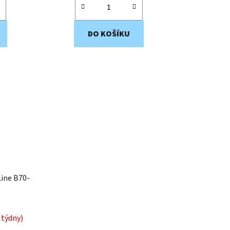
DO KOŠÍKU
Line B70-
 týdny)