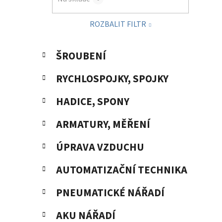
p
a
ROZBALIT FILTR
n
e
K
Přeskočit
l
ŠROUBENÍ
a
kategorie
t
RYCHLOSPOJKY, SPOJKY
e
g
HADICE, SPONY
o
r
ARMATURY, MĚŘENÍ
i
e
ÚPRAVA VZDUCHU
AUTOMATIZAČNÍ TECHNIKA
PNEUMATICKÉ NÁŘADÍ
AKU NÁŘADÍ