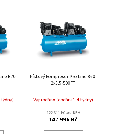
z
e
n
í
p
r
o
d
u
k
Line B70-
Pístový kompresor Pro Line B60-
t
2x5,5-500FT
ů
 týdny)
Vyprodáno (dodání 1-4 týdny)
H
122 311 Kč bez DPH
147 996 Kč