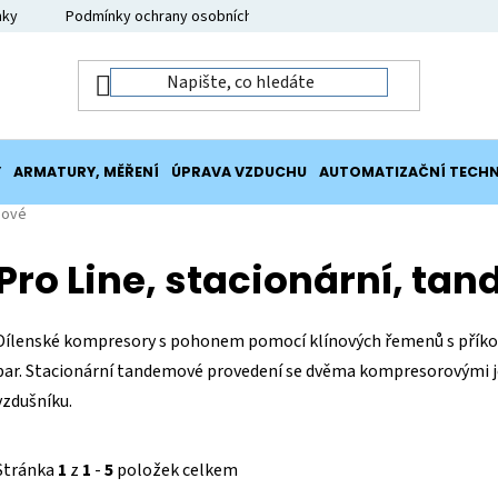
nky
Podmínky ochrany osobních údajů
Moje objednávka
Y
ARMATURY, MĚŘENÍ
ÚPRAVA VZDUCHU
AUTOMATIZAČNÍ TECHN
ové
Pro Line, stacionární, ta
Dílenské kompresory s pohonem pomocí klínových řemenů s příkon
bar. Stacionární tandemové provedení se dvěma kompresorovými
vzdušníku.
Stránka
1
z
1
-
5
položek celkem