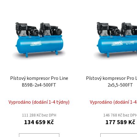
V
ý
p
i
s
p
r
o
d
Pístový kompresor Pro Line
Pístový kompresor Pro 
u
B59B-2x4-500FT
2x5,5-500FT
k
t
Vyprodáno (dodání 1-4 týdny)
Vyprodáno (dodání 1-4
ů
111 288 Kč bez DPH
146 768 Kč bez DP
134 659 Kč
177 589 Kč