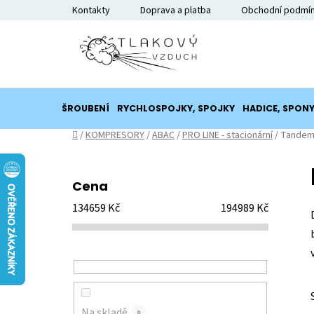
Přejít
Kontakty
Doprava a platba
Obchodní podmí
na
obsah
ŠROUBENÍ
RYCHLOSPOJKY, SPOJKY
HADICE, SPON
Domů
/
KOMPRESORY
/
ABAC
/
PRO LINE - stacionární
/
Tandem
P
o
Cena
s
134659
Kč
194989
Kč
t
r
a
n
n
í
Na skladě
0