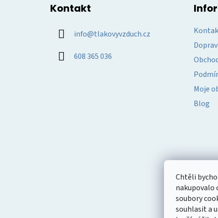
á
Kontakt
Info
p
a
Kontak
info
@
tlakovyvzduch.cz
t
Doprav
í
608 365 036
Obchod
Podmín
Moje o
Blog
Chtěli bych
nakupovalo c
soubory cook
souhlasit a