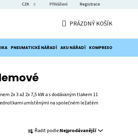
CZK
Přihlášení
Registrace
Blog
PRÁZDNÝ KOŠÍK
NÁKUPNÍ
KOŠÍK
IKA
PNEUMATICKÉ NÁŘADÍ
AKU NÁŘADÍ
KOMPRESORY
POTRUB
ndemové
em 2x 3 až 2x 7,5 kW a s dodávaným tlakem 11
 jednotkami umístěnými na společném ležatém
Ř
Řadit podle:
Nejprodávanější
a