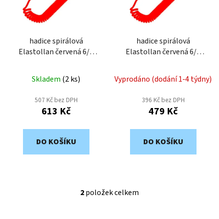
s
u
p
k
r
t
o
hadice spirálová
hadice spirálová
ů
Elastollan červená 6/4
Elastollan červená 6/4
d
mm 4 m
mm 2 m
u
k
Skladem
(
2 ks
)
Vyprodáno (dodání 1-4 týdny)
t
507 Kč bez DPH
396 Kč bez DPH
ů
613 Kč
479 Kč
DO KOŠÍKU
DO KOŠÍKU
2
položek celkem
O
v