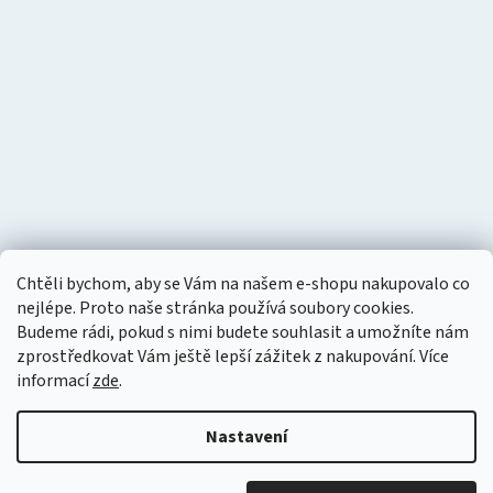
Chtěli bychom, aby se Vám na našem e-shopu nakupovalo co
nejlépe. Proto naše stránka používá soubory cookies.
Budeme rádi, pokud s nimi budete souhlasit a umožníte nám
zprostředkovat Vám ještě lepší zážitek z nakupování.
Více
informací
zde
.
Nastavení
Vytvořil Shoptet
Copyright 2026
Tlakový vzduch
. Všechna práva vyhrazena.