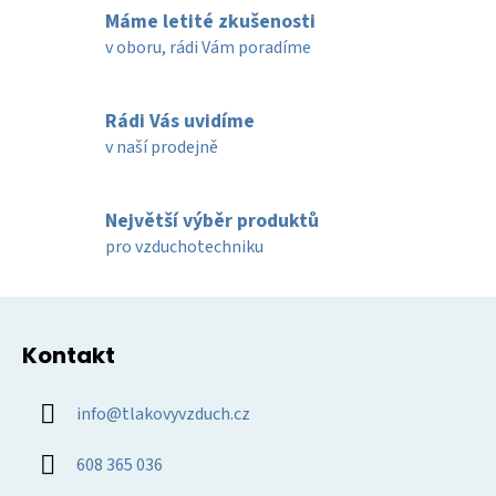
l
Máme letité zkušenosti
á
d
v oboru, rádi Vám poradíme
a
c
í
Rádi Vás uvidíme
p
v naší prodejně
r
v
k
Největší výběr produktů
y
pro vzduchotechniku
v
ý
Z
p
á
i
Kontakt
p
s
u
a
info
@
tlakovyvzduch.cz
t
í
608 365 036