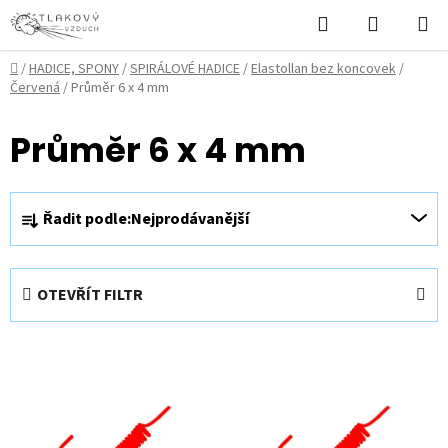
Přejít
Hledat
NÁKUPN
na
KOŠÍK
obsah
Domů
/
HADICE, SPONY
/
SPIRÁLOVÉ HADICE
/
Elastollan bez koncovek
/
Červená
/
Průměr 6 x 4 mm
Průměr 6 x 4 mm
Ř
Řadit podle:
Nejprodávanější
a
z
e
OTEVŘÍT FILTR
n
í
V
p
ý
r
p
o
i
d