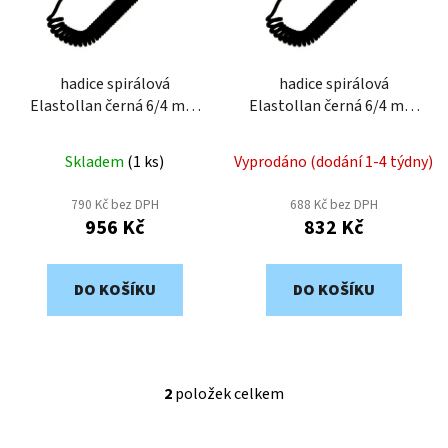
s
u
p
k
r
t
o
hadice spirálová
hadice spirálová
ů
Elastollan černá 6/4 mm
Elastollan černá 6/4 mm
d
4 m s rychlospojkami
2 m s rychlospojkami
u
k
Skladem
(
1 ks
)
Vyprodáno (dodání 1-4 týdny)
t
790 Kč bez DPH
688 Kč bez DPH
ů
956 Kč
832 Kč
DO KOŠÍKU
DO KOŠÍKU
2
položek celkem
O
v