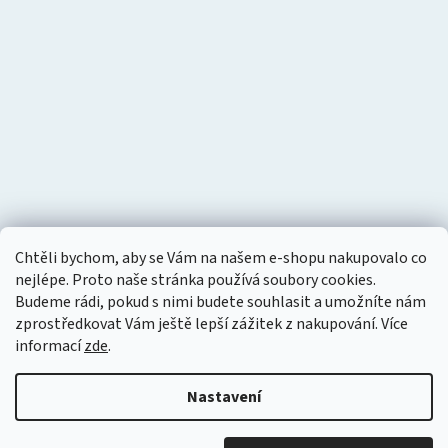
Chtěli bychom, aby se Vám na našem e-shopu nakupovalo co
nejlépe. Proto naše stránka používá soubory cookies.
Budeme rádi, pokud s nimi budete souhlasit a umožníte nám
zprostředkovat Vám ještě lepší zážitek z nakupování.
Více
informací
zde
.
Nastavení
Vytvořil Shoptet
Copyright 2026
Tlakový vzduch
. Všechna práva vyhrazena.