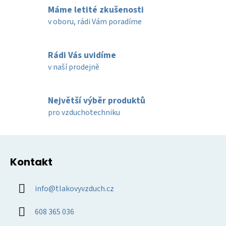
l
Máme letité zkušenosti
á
d
v oboru, rádi Vám poradíme
a
c
í
Rádi Vás uvidíme
p
v naší prodejně
r
v
k
Největší výběr produktů
y
pro vzduchotechniku
v
ý
Z
p
á
i
Kontakt
p
s
u
a
info
@
tlakovyvzduch.cz
t
í
608 365 036