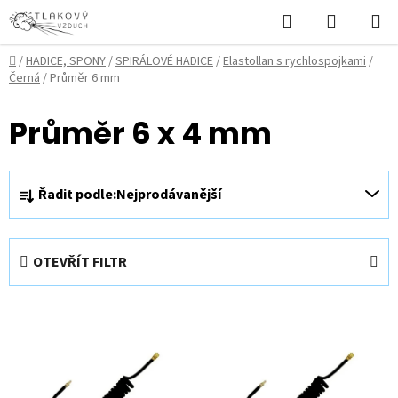
Přejít
Hledat
NÁKUPN
na
KOŠÍK
obsah
Domů
/
HADICE, SPONY
/
SPIRÁLOVÉ HADICE
/
Elastollan s rychlospojkami
/
Černá
/
Průměr 6 mm
Průměr 6 x 4 mm
Ř
Řadit podle:
Nejprodávanější
a
z
e
OTEVŘÍT FILTR
n
í
V
p
ý
r
p
o
i
d