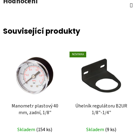
Hodnocení
Související produkty
NOVINKA
Manometr plastový 40
Úhelník regulátoru B2UR
mm, zadní, 1/8"
1/8"-1/4"
Skladem
(
154 ks
)
Skladem
(
9 ks
)