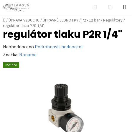
Přejít
Hledat
NÁKUPN
na
KOŠÍK
obsah
Domů
/
ÚPRAVA VZDUCHU
/
ÚPRAVNÉ JEDNOTKY
/
P2 - 12 bar
/
Regulátory
/
regulátor tlaku P2R 1/4"
regulátor tlaku P2R 1/4"
Průměrné
Neohodnoceno
Podrobnosti hodnocení
hodnocení
Značka:
Noname
produktu
NOVINKA
je
0,0
z
5
hvězdiček.