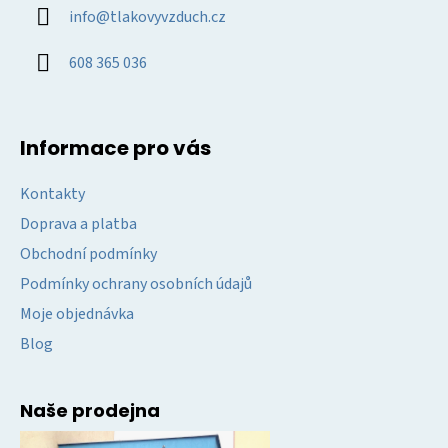
a
info
@
tlakovyvzduch.cz
t
í
608 365 036
Informace pro vás
Kontakty
Doprava a platba
Obchodní podmínky
Podmínky ochrany osobních údajů
Moje objednávka
Blog
Naše prodejna