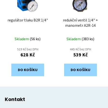
regulátor tlaku B2R 1/4"
redukční ventil 1/4" +
manometr A2R-14
Skladem
(
56 ks
)
Skladem
(
383 ks
)
519 Kč bez DPH
445 Kč bez DPH
628 Kč
539 Kč
DO KOŠÍKU
DO KOŠÍKU
Z
á
Kontakt
p