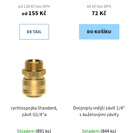
od 128 Kč bez DPH
60 Kč bez DPH
155 Kč
72 Kč
od
DETAIL
DO KOŠÍKU
rychlospojka Standard,
Dvojniply vnější závit 1/4"
závit G1/4"a
s kuželovými závity
Skladem
(
891 ks
)
Skladem
(
844 ks
)