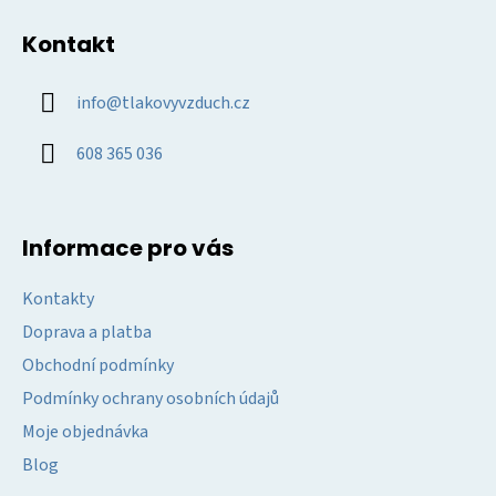
á
Kontakt
p
a
info
@
tlakovyvzduch.cz
t
í
608 365 036
Informace pro vás
Kontakty
Doprava a platba
Obchodní podmínky
Podmínky ochrany osobních údajů
Moje objednávka
Blog