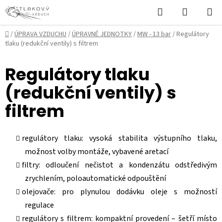
Přejít
Hledat
NÁKUPN
na
KOŠÍK
obsah
Domů
/
ÚPRAVA VZDUCHU
/
ÚPRAVNÉ JEDNOTKY
/
MW - 13 bar
/
Regulátory
tlaku (redukční ventily) s filtrem
Regulátory tlaku
(redukční ventily) s
filtrem
regulátory tlaku: vysoká stabilita výstupního tlaku,
možnost volby montáže, vybavené aretací
filtry: odloučení nečistot a kondenzátu odstředivým
zrychlením, poloautomatické odpouštění
olejovače: pro plynulou dodávku oleje s možností
regulace
regulátory s filtrem: kompaktní provedení – šetří místo