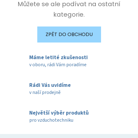
Můžete se ale podívat na ostatní
kategorie.
ZPĚT DO OBCHODU
Máme letité zkušenosti
v oboru, rádi Vám poradíme
Rádi Vás uvidíme
v naší prodejně
Největší výběr produktů
pro vzduchotechniku
Z