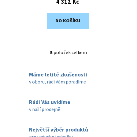
4 312 Kč
DO KOŠÍKU
5
položek celkem
O
v
l
Máme letité zkušenosti
á
d
v oboru, rádi Vám poradíme
a
c
í
Rádi Vás uvidíme
p
v naší prodejně
r
v
k
Největší výběr produktů
y