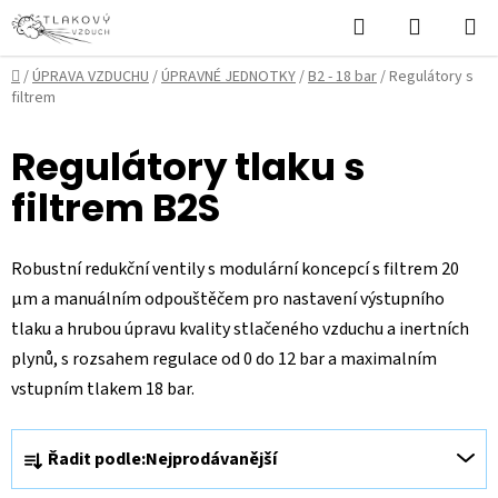
Přejít
Hledat
NÁKUPN
na
KOŠÍK
obsah
Domů
/
ÚPRAVA VZDUCHU
/
ÚPRAVNÉ JEDNOTKY
/
B2 - 18 bar
/
Regulátory s
filtrem
Regulátory tlaku s
filtrem B2S
Robustní redukční ventily s modulární koncepcí s filtrem 20
µm a manuálním odpouštěčem pro nastavení výstupního
tlaku a hrubou úpravu kvality stlačeného vzduchu a inertních
plynů, s rozsahem regulace od 0 do 12 bar a maximalním
vstupním tlakem 18 bar.
Ř
Řadit podle:
Nejprodávanější
a