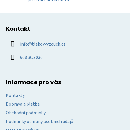
pro vzduchotechniku
v
ý
Z
p
á
i
Kontakt
p
s
u
a
info
@
tlakovyvzduch.cz
t
í
608 365 036
Informace pro vás
Kontakty
Doprava a platba
Obchodní podmínky
Podmínky ochrany osobních údajů