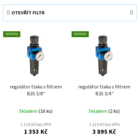
z
e
OTEVŘÍT FILTR
n
í
V
p
NOVINKA
NOVINKA
ý
r
p
o
i
d
s
u
p
k
r
t
o
regulátor tlaku s filtrem
regulátor tlaku s filtrem
ů
B2S 3/8"
B2S 3/4"
d
u
k
Skladem
(
16 ks
)
Skladem
(
2 ks
)
t
1 118 Kč bez DPH
3 219 Kč bez DPH
ů
1 353 Kč
3 895 Kč