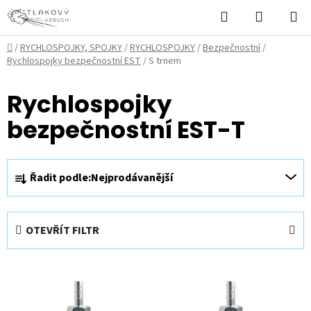
Přejít
Hledat
NÁKUPN
na
KOŠÍK
obsah
Domů
/
RYCHLOSPOJKY, SPOJKY
/
RYCHLOSPOJKY
/
Bezpečnostní
/
Rychlospojky bezpečnostní EST
/
S trnem
Rychlospojky
bezpečnostní EST-T
Ř
Řadit podle:
Nejprodávanější
a
z
e
OTEVŘÍT FILTR
n
í
V
p
ý
r
p