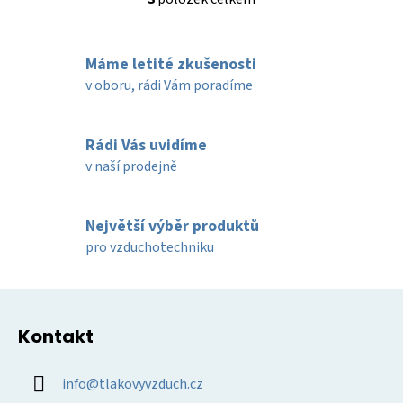
O
v
l
Máme letité zkušenosti
á
d
v oboru, rádi Vám poradíme
a
c
í
Rádi Vás uvidíme
p
v naší prodejně
r
v
k
Největší výběr produktů
y
pro vzduchotechniku
v
ý
Z
p
á
i
Kontakt
p
s
u
a
info
@
tlakovyvzduch.cz
t