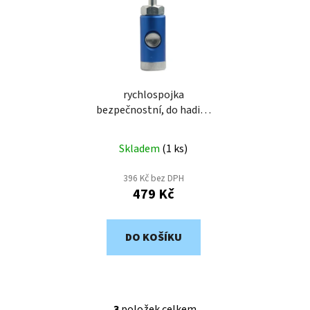
rychlospojka
bezpečnostní, do hadice
Js13mm EST13T
Skladem
(
1 ks
)
396 Kč bez DPH
479 Kč
DO KOŠÍKU
3
položek celkem