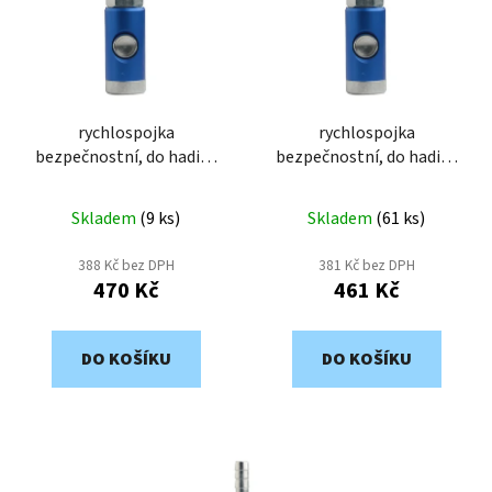
o
i
d
s
u
p
k
r
t
o
rychlospojka
rychlospojka
ů
bezpečnostní, do hadice
bezpečnostní, do hadice
d
Js9mm EST9T
Js6mm EST6T
u
k
Skladem
(
9 ks
)
Skladem
(
61 ks
)
t
388 Kč bez DPH
381 Kč bez DPH
ů
470 Kč
461 Kč
DO KOŠÍKU
DO KOŠÍKU