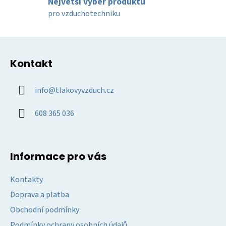
k
Největší výběr produktů
y
pro vzduchotechniku
v
ý
Z
p
á
i
Kontakt
p
s
u
a
info
@
tlakovyvzduch.cz
t
í
608 365 036
Informace pro vás
Kontakty
Doprava a platba
Obchodní podmínky
Podmínky ochrany osobních údajů