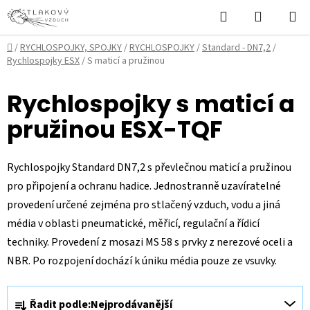
Přejít
Hledat
NÁKUPN
na
KOŠÍK
obsah
Domů
/
RYCHLOSPOJKY, SPOJKY
/
RYCHLOSPOJKY
/
Standard - DN7,2
/
Rychlospojky ESX
/
S maticí a pružinou
Rychlospojky s maticí a
pružinou ESX-TQF
Rychlospojky Standard DN7,2 s převlečnou maticí a pružinou
pro připojení a ochranu hadice. Jednostranně uzavíratelné
provedení určené zejména pro stlačený vzduch, vodu a jiná
média v oblasti pneumatické, měřicí, regulační a řídicí
techniky. Provedení z mosazi MS 58 s prvky z nerezové oceli a
NBR. Po rozpojení dochází k úniku média pouze ze vsuvky.
Ř
Řadit podle:
Nejprodávanější