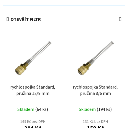
a
z
e
OTEVŘÍT FILTR
n
í
V
p
ý
r
p
o
i
d
s
u
p
k
r
t
o
rychlospojka Standard,
rychlospojka Standard,
ů
pružina 12/9 mm
pružina 8/6 mm
d
u
k
Skladem
(
64 ks
)
Skladem
(
194 ks
)
t
169 Kč bez DPH
131 Kč bez DPH
ů