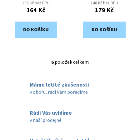
136 Kč bez DPH
148 Kč bez DPH
164 Kč
179 Kč
DO KOŠÍKU
DO KOŠÍKU
6
položek celkem
O
v
l
Máme letité zkušenosti
á
d
v oboru, rádi Vám poradíme
a
c
í
Rádi Vás uvidíme
p
v naší prodejně
r
v