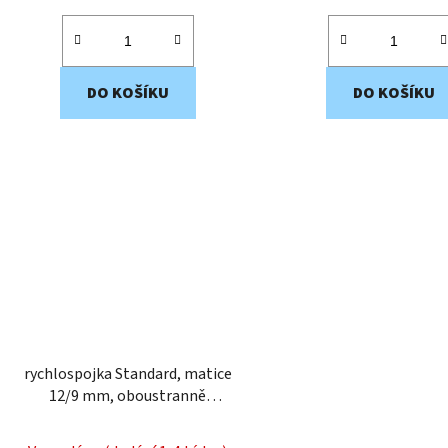
DO KOŠÍKU
DO KOŠÍKU
rychlospojka Standard, matice
12/9 mm, oboustranně
uzavíratelná