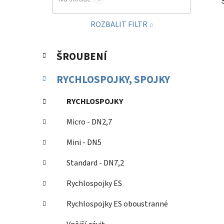
p
a
ROZBALIT FILTR
n
e
K
Přeskočit
l
ŠROUBENÍ
a
kategorie
t
RYCHLOSPOJKY, SPOJKY
e
g
RYCHLOSPOJKY
o
r
Micro - DN2,7
i
e
Mini - DN5
Standard - DN7,2
Rychlospojky ES
Rychlospojky ES oboustranné