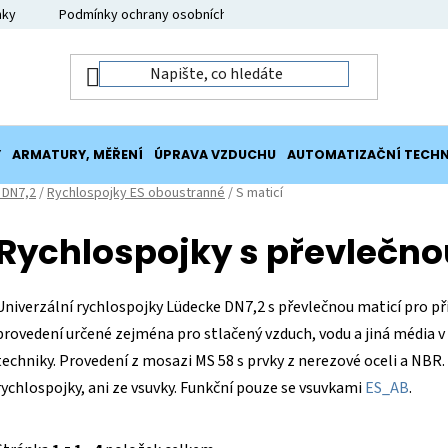
nky
Podmínky ochrany osobních údajů
Moje objednávka
Y
ARMATURY, MĚŘENÍ
ÚPRAVA VZDUCHU
AUTOMATIZAČNÍ TECHN
 DN7,2
/
Rychlospojky ES oboustranné
/
S maticí
Rychlospojky s převlečno
Univerzální rychlospojky Lüdecke DN7,2 s převlečnou maticí pro př
provedení určené zejména pro stlačený vzduch, vodu a jiná média v o
techniky. Provedení z mosazi MS 58 s prvky z nerezové oceli a NBR.
rychlospojky, ani ze vsuvky. Funkční pouze se vsuvkami
ES_AB
.