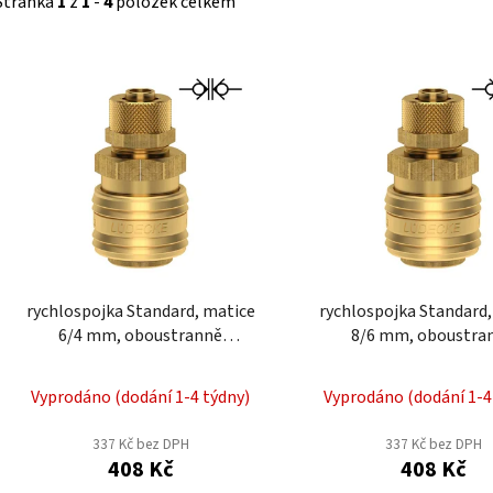
Stránka
1
z
1
-
4
položek celkem
V
ý
p
i
s
p
r
o
d
rychlospojka Standard, matice
rychlospojka Standard,
u
6/4 mm, oboustranně
8/6 mm, oboustra
k
uzavíratelná
uzavíratelná
t
Vyprodáno (dodání 1-4 týdny)
Vyprodáno (dodání 1-4
ů
337 Kč bez DPH
337 Kč bez DPH
408 Kč
408 Kč