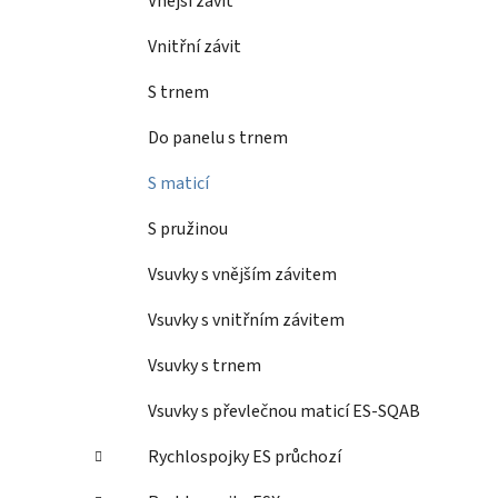
Vnější závit
Vnitřní závit
S trnem
Do panelu s trnem
S maticí
S pružinou
Vsuvky s vnějším závitem
Vsuvky s vnitřním závitem
Vsuvky s trnem
Vsuvky s převlečnou maticí ES-SQAB
Rychlospojky ES průchozí