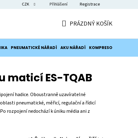
CZK
Přihlášení
Registrace
Blog
PRÁZDNÝ KOŠÍK
NÁKUPNÍ
KOŠÍK
IKA
PNEUMATICKÉ NÁŘADÍ
AKU NÁŘADÍ
KOMPRESORY
POTRUB
u maticí ES-TQAB
ipojení hadice. Oboustranně uzavíratelné
blasti pneumatické, měřicí, regulační a řídicí
 Po rozpojení nedochází k úniku média ani z
Ř