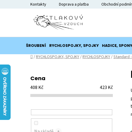
Přejít
Kontakty
Doprava a platba
Obchodní podmí
na
obsah
ŠROUBENÍ
RYCHLOSPOJKY, SPOJKY
HADICE, SPON
Domů
/
RYCHLOSPOJKY, SPOJKY
/
RYCHLOSPOJKY
/
Standard -
P
o
Cena
s
408
Kč
423
Kč
t
r
a
n
n
í
Na skladě
0