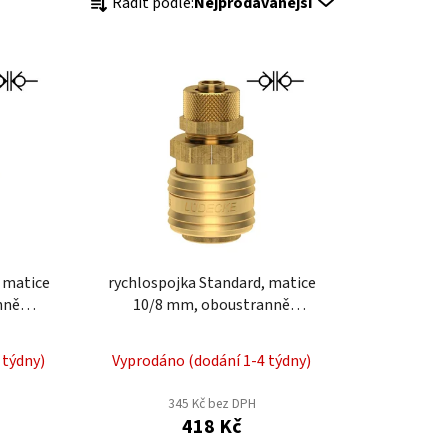
Řadit podle:
Nejprodávanější
a
z
e
n
í
p
r
o
d
u
k
 matice
rychlospojka Standard, matice
t
nně
10/8 mm, oboustranně
ů
uzavíratelná
 týdny)
Vyprodáno (dodání 1-4 týdny)
345 Kč bez DPH
418 Kč