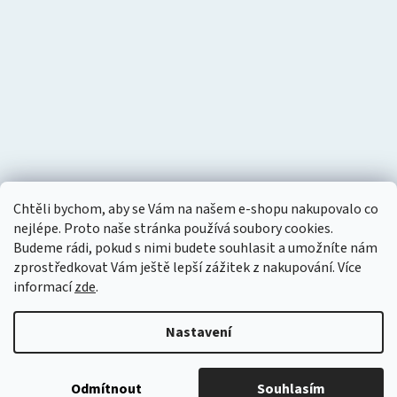
Chtěli bychom, aby se Vám na našem e-shopu nakupovalo co
nejlépe. Proto naše stránka používá soubory cookies.
Budeme rádi, pokud s nimi budete souhlasit a umožníte nám
zprostředkovat Vám ještě lepší zážitek z nakupování.
Více
informací
zde
.
Nastavení
Vytvořil Shoptet
Copyright 2026
Tlakový vzduch
. Všechna práva vyhrazena.
Odmítnout
Souhlasím
Upravit nastavení cookies