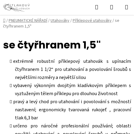
Přejít
Hledat
NÁKUPN
na
KOŠÍK
obsah
Domů
/
PNEUMATICKÉ NÁŘADÍ
/
Utahováky
/
Příklepové utahováky
/
se
čtyřhranem 1,5"
se čtyřhranem 1,5"
extrémně robustní příklepový utahovák s upínacím
čtyřhranem 1 1/2“ pro utahování a povolování šroubů s
největšími rozměry a největší silou
vybavený výkonným dvojitým kladívkovým příklepem s
vyztuženým tělem příklepu pro dlouhou životnost
pravý a levý chod pro utahování i povolování s možností
nastavení; ergonomicky tvarovaná rukojeť , pracovní
tlak 6,3 bar
určeno pro náročné profesionální používání; oblasti
použití: utahování a povolování šroubů v průmyslu,