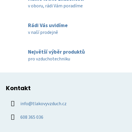
d
v oboru, rádi Vám poradíme
a
c
í
Rádi Vás uvidíme
p
v naší prodejně
r
v
k
Největší výběr produktů
y
pro vzduchotechniku
v
ý
Z
p
á
i
Kontakt
p
s
u
a
info
@
tlakovyvzduch.cz
t
í
608 365 036