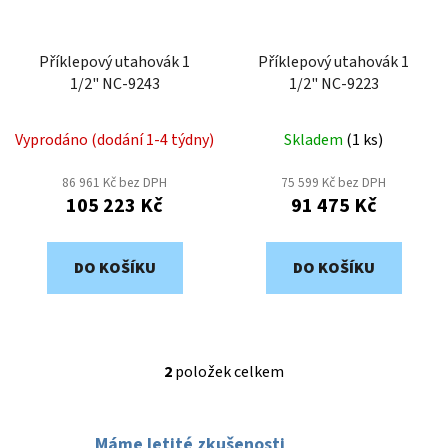
p
k
r
t
o
Příklepový utahovák 1
Příklepový utahovák 1
ů
1/2" NC-9243
1/2" NC-9223
d
u
k
Vyprodáno (dodání 1-4 týdny)
Skladem
(
1 ks
)
t
86 961 Kč bez DPH
75 599 Kč bez DPH
ů
105 223 Kč
91 475 Kč
DO KOŠÍKU
DO KOŠÍKU
2
položek celkem
O
v
l
Máme letité zkušenosti
á