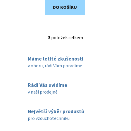
DO KOŠÍKU
3
položek celkem
O
v
l
Máme letité zkušenosti
á
d
v oboru, rádi Vám poradíme
a
c
í
Rádi Vás uvidíme
p
v naší prodejně
r
v
k
Největší výběr produktů
y
pro vzduchotechniku
v
ý