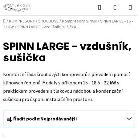
Přejít
Hledat
NÁKUPN
na
KOŠÍK
obsah
Domů
/
KOMPRESORY
/
ŠROUBOVÉ
/
Kompresory SPINN
/
SPINN LARGE - 15 -
22 kW
/
SPINN LARGE - vzdušník, sušička
SPINN LARGE - vzdušník,
sušička
Komfortní řada šroubových kompresorů s převodem pomocí
klínových řemenů. Modely s příkonem 15 - 18,5 - 22 kW v
praktickém provedení s tlakovou nádobou a kondenzační
sušičkou pro úsporu instalačního prostoru.
Ř
Řadit podle:
Nejprodávanější
a
z