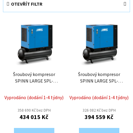
e
OTEVŘÍT FILTR
n
í
V
p
ý
r
p
o
i
d
s
u
p
k
r
t
o
Šroubový kompresor
Šroubový kompresor
ů
SPINN LARGE SPL-
SPINN LARGE SPL-
d
22/10D-500
18/10D-500
u
k
Vyprodáno (dodání 1-4 týdny)
Vyprodáno (dodání 1-4 týdny)
t
358 690 Kč bez DPH
326 082 Kč bez DPH
ů
434 015 Kč
394 559 Kč