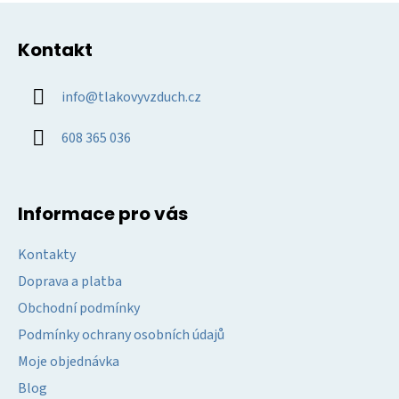
Z
p
á
i
Kontakt
p
s
u
a
info
@
tlakovyvzduch.cz
t
í
608 365 036
Informace pro vás
Kontakty
Doprava a platba
Obchodní podmínky
Podmínky ochrany osobních údajů
Moje objednávka
Blog