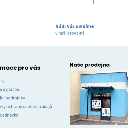
á
k
d
o
v
a
á
c
n
Rádi Vás uvidíme
í
í
v naší prodejně
p
r
v
k
y
Naše prodejna
v
rmace pro vás
ý
p
ty
i
a a platba
s
u
ní podmínky
ky ochrany osobních údajů
bjednávka