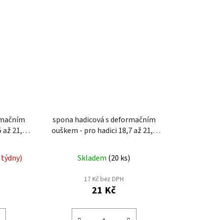
rmačním
spona hadicová s deformačním
ouškem - pro hadici 18,7 až 21,0
mm EWS4-21
 týdny)
Skladem
(
20 ks
)
17 Kč bez DPH
21 Kč