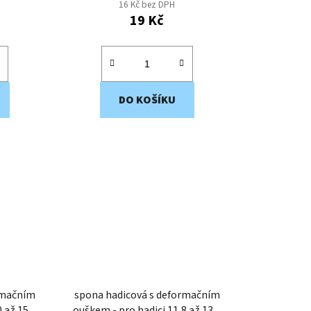
16 Kč bez DPH
19 Kč
DO KOŠÍKU
rmačním
spona hadicová s deformačním
ouškem - pro hadici 11,8 až 13,8