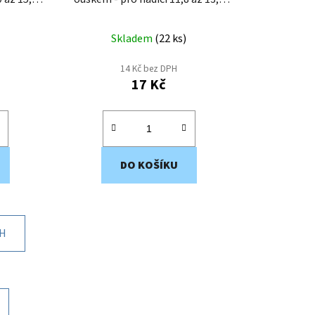
mm EWS4-14
Skladem
(
22 ks
)
14 Kč bez DPH
17 Kč
DO KOŠÍKU
CH