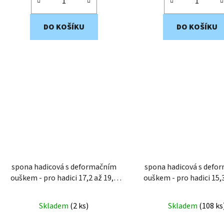
DO KOŠÍKU
DO KOŠÍKU
spona hadicová s deformačním
spona hadicová s defo
ouškem - pro hadici 17,2 až 19,5
ouškem - pro hadici 15,3 až 17,5
mm EWS4-20
mm EWS4-18
Skladem
(
2 ks
)
Skladem
(
108 ks