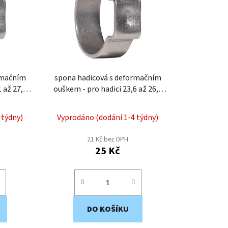
p
r
o
d
u
k
rmačním
spona hadicová s deformačním
t
ouškem - pro hadici 23,6 až 26,3
ů
mm EWS4-26
 týdny)
Vyprodáno (dodání 1-4 týdny)
21 Kč bez DPH
25 Kč
DO KOŠÍKU