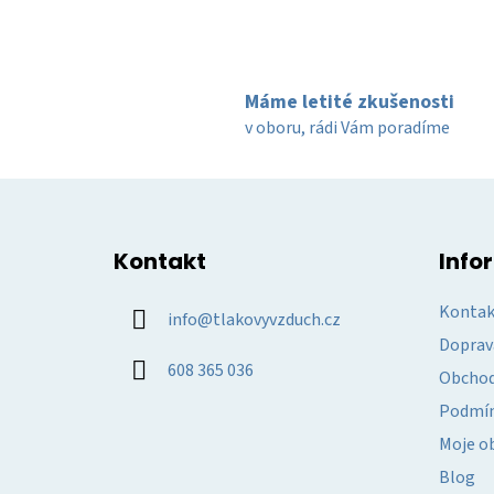
Máme letité zkušenosti
v oboru, rádi Vám poradíme
Z
á
Kontakt
Info
p
a
Kontak
info
@
tlakovyvzduch.cz
t
Doprav
í
608 365 036
Obchod
Podmín
Moje o
Blog