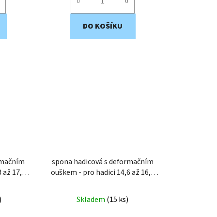
DO KOŠÍKU
rmačním
spona hadicová s deformačním
ouškem - pro hadici 14,6 až 16,8
mm EWS4-17
)
Skladem
(
15 ks
)