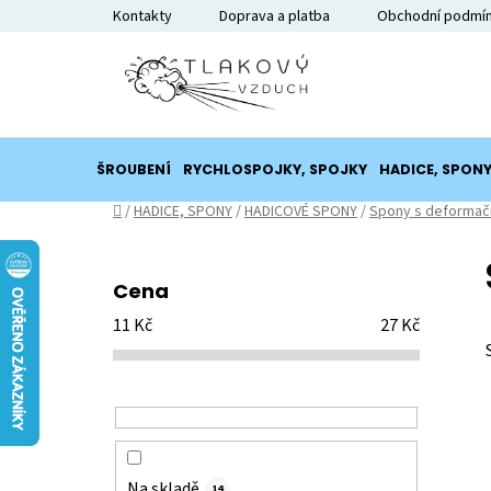
Přejít
Kontakty
Doprava a platba
Obchodní podmí
na
obsah
ŠROUBENÍ
RYCHLOSPOJKY, SPOJKY
HADICE, SPON
Domů
/
HADICE, SPONY
/
HADICOVÉ SPONY
/
Spony s deformač
P
o
Cena
s
11
Kč
27
Kč
t
r
a
n
n
í
Na skladě
14