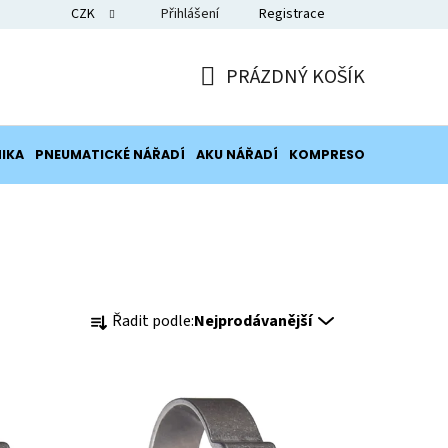
CZK
Přihlášení
Registrace
Blog
PRÁZDNÝ KOŠÍK
NÁKUPNÍ
KOŠÍK
IKA
PNEUMATICKÉ NÁŘADÍ
AKU NÁŘADÍ
KOMPRESORY
POTRUB
Ř
Řadit podle:
Nejprodávanější
a
z
e
n
í