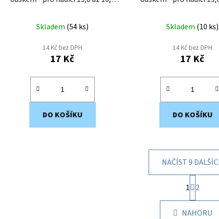
mm EWS4-16
mm EWS4-15
Skladem
(
54 ks
)
Skladem
(
10 ks
)
14 Kč bez DPH
14 Kč bez DPH
17 Kč
17 Kč
DO KOŠÍKU
DO KOŠÍKU
NAČÍST 9 DALŠÍ
S
1
t
2
O
r
v
á
l
NAHORU
n