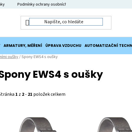
nky
Podmínky ochrany osobních údajů
Moje objednávka
Y
ARMATURY, MĚŘENÍ
ÚPRAVA VZDUCHU
AUTOMATIZAČNÍ TECHN
ními oušky
/
Spony EWS4 s oušky
Spony EWS4 s oušky
Stránka
1
z
2
-
21
položek celkem
V
ý
p