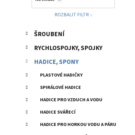
p
a
ROZBALIT FILTR
n
e
K
Přeskočit
l
ŠROUBENÍ
a
kategorie
t
RYCHLOSPOJKY, SPOJKY
e
g
HADICE, SPONY
o
r
PLASTOVÉ HADIČKY
i
e
SPIRÁLOVÉ HADICE
HADICE PRO VZDUCH A VODU
HADICE SVÁŘECÍ
HADICE PRO HORKOU VODU A PÁRU