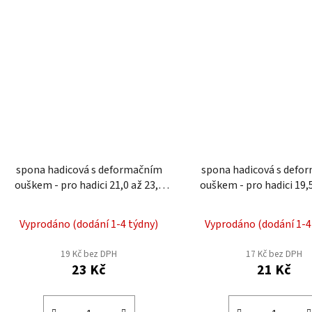
spona hadicová s deformačním
spona hadicová s defo
ouškem - pro hadici 21,0 až 23,5
ouškem - pro hadici 19,5 až 21,8
mm EWS4-24
mm EWS4-22
Vyprodáno (dodání 1-4 týdny)
Vyprodáno (dodání 1-4
19 Kč bez DPH
17 Kč bez DPH
23 Kč
21 Kč