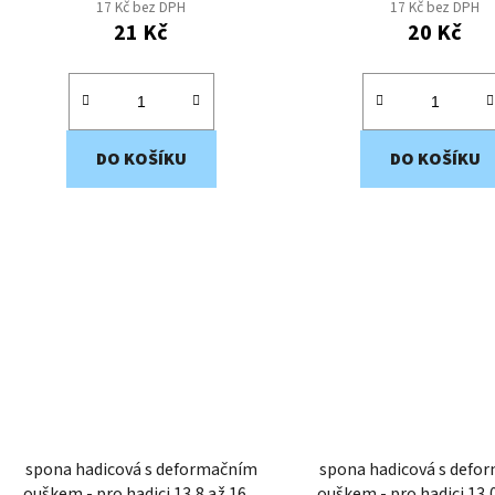
17 Kč bez DPH
17 Kč bez DPH
21 Kč
20 Kč
DO KOŠÍKU
DO KOŠÍKU
spona hadicová s deformačním
spona hadicová s defo
ouškem - pro hadici 13,8 až 16,0
ouškem - pro hadici 13,0 až 15,0