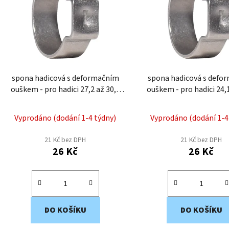
i
s
p
r
o
d
spona hadicová s deformačním
spona hadicová s defo
u
ouškem - pro hadici 27,2 až 30,7
ouškem - pro hadici 24,1 až 27,0
k
mm EWS4-31
mm EWS4-27
t
Vyprodáno (dodání 1-4 týdny)
Vyprodáno (dodání 1-4
ů
21 Kč bez DPH
21 Kč bez DPH
26 Kč
26 Kč
DO KOŠÍKU
DO KOŠÍKU