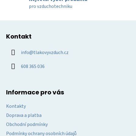
y
pro vzduchotechniku
v
ý
Z
p
á
i
Kontakt
p
s
u
a
info
@
tlakovyvzduch.cz
t
í
608 365 036
Informace pro vás
Kontakty
Doprava a platba
Obchodní podmínky
Podmínky ochrany osobních údajů