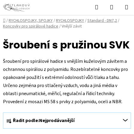
Přejít
Hledat
NÁKUPN
na
KOŠÍK
obsah
Domů
/
RYCHLOSPOJKY, SPOJKY
/
RYCHLOSPOJKY
/
Standard - DN7,2
/
Koncovky pro spirálové hadice
/
Vnější závit
Šroubení s pružinou SVK
Šroubení pro spirálové hadice s vnějším kuželovým závitem a
ochrannou spirálou z polyamidu. Rozebíratelné koncovky pro
opakované použití s extrémní odolností vůči tlaku a tahu.
Určeno zejména pro stlačený vzduch, vodu a jiná média v
oblasti pneumatické, měřicí, regulační a řídicí techniky.
Provedení z mosazi MS 58 s prvky z polyamidu, oceli a NBR.
Ř
Řadit podle:
Nejprodávanější
a
z