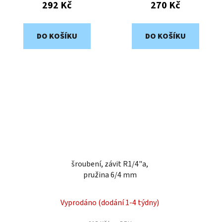
292 Kč
270 Kč
DO KOŠÍKU
DO KOŠÍKU
šroubení, závit R1/4"a,
pružina 6/4 mm
Vyprodáno (dodání 1-4 týdny)