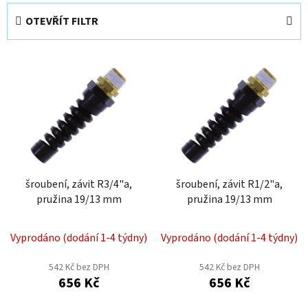
e
OTEVŘÍT FILTR
n
í
V
p
ý
r
p
o
i
d
s
u
p
k
r
t
o
šroubení, závit R3/4"a,
šroubení, závit R1/2"a,
ů
pružina 19/13 mm
pružina 19/13 mm
d
u
k
Vyprodáno (dodání 1-4 týdny)
Vyprodáno (dodání 1-4 týdny)
t
542 Kč bez DPH
542 Kč bez DPH
ů
656 Kč
656 Kč