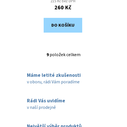
215 Kč bez DPH
260 Kč
DO KOŠÍKU
9
položek celkem
O
v
l
Máme letité zkušenosti
á
d
v oboru, rádi Vám poradíme
a
c
í
Rádi Vás uvidíme
p
v naší prodejně
r
v
k
Největší výběr produktů