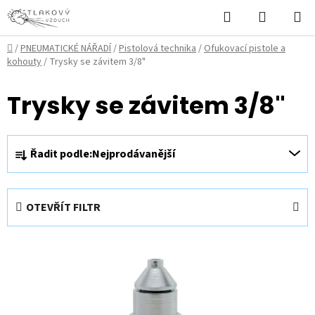
Přejít
Hledat
NÁKUPN
na
KOŠÍK
obsah
Domů
/
PNEUMATICKÉ NÁŘADÍ
/
Pistolová technika
/
Ofukovací pistole a
kohouty
/
Trysky se závitem 3/8"
Trysky se závitem 3/8"
Ř
Řadit podle:
Nejprodávanější
a
z
e
OTEVŘÍT FILTR
n
í
V
p
ý
r
p
o
i
d