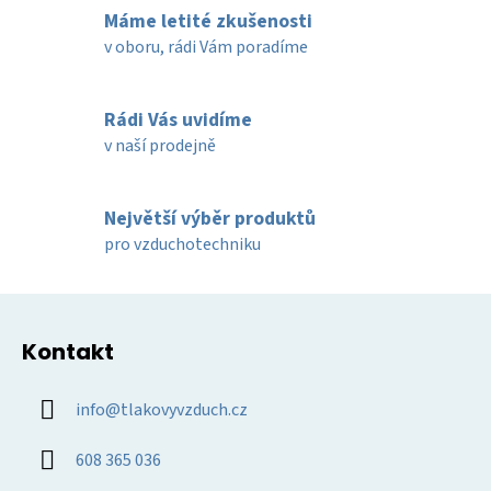
l
Máme letité zkušenosti
á
d
v oboru, rádi Vám poradíme
a
c
í
Rádi Vás uvidíme
p
v naší prodejně
r
v
k
Největší výběr produktů
y
pro vzduchotechniku
v
ý
Z
p
á
i
Kontakt
p
s
u
a
info
@
tlakovyvzduch.cz
t
í
608 365 036