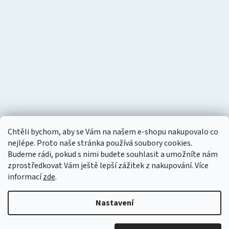
Chtěli bychom, aby se Vám na našem e-shopu nakupovalo co
nejlépe. Proto naše stránka používá soubory cookies.
Budeme rádi, pokud s nimi budete souhlasit a umožníte nám
zprostředkovat Vám ještě lepší zážitek z nakupování.
Více
informací
zde
.
Nastavení
Vytvořil Shoptet
Copyright 2026
Tlakový vzduch
. Všechna práva vyhrazena.