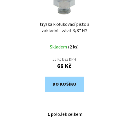
s
u
p
k
r
t
o
tryska k ofukovací pistoli
ů
základní - závit 3/8" H2
d
u
k
Skladem
(
2 ks
)
t
55 Kč bez DPH
ů
66 Kč
DO KOŠÍKU
1
položek celkem
O
v