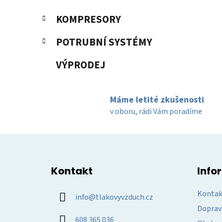
KOMPRESORY
POTRUBNÍ SYSTÉMY
VÝPRODEJ
Máme letité zkušenosti
v oboru, rádi Vám poradíme
Z
á
Kontakt
Info
p
a
Kontak
info
@
tlakovyvzduch.cz
t
Doprav
í
608 365 036