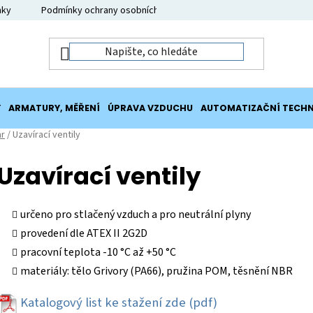
nky
Podmínky ochrany osobních údajů
Moje objednávka
Y
ARMATURY, MĚŘENÍ
ÚPRAVA VZDUCHU
AUTOMATIZAČNÍ TECHN
ar
/
Uzavírací ventily
Uzavírací ventily
určeno pro stlačený vzduch a pro neutrální plyny
provedení dle ATEX II 2G2D
pracovní teplota -10 °C až +50 °C
materiály: tělo Grivory (PA66), pružina POM, těsnění NBR
Katalogový list
ke stažení zde (pdf)