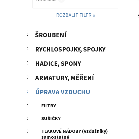
p
a
ROZBALIT FILTR
n
e
K
Přeskočit
l
ŠROUBENÍ
a
kategorie
t
RYCHLOSPOJKY, SPOJKY
e
g
HADICE, SPONY
o
r
ARMATURY, MĚŘENÍ
i
e
ÚPRAVA VZDUCHU
FILTRY
SUŠIČKY
TLAKOVÉ NÁDOBY (vzdušníky)
samostatné