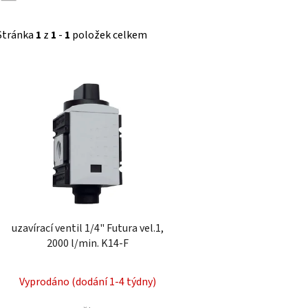
Stránka
1
z
1
-
1
položek celkem
V
ý
p
i
s
p
r
o
d
uzavírací ventil 1/4" Futura vel.1,
u
2000 l/min. K14-F
k
t
Vyprodáno (dodání 1-4 týdny)
ů