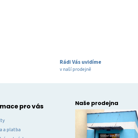
Rádi Vás uvidíme
v naší prodejně
Naše prodejna
rmace pro vás
ty
a a platba