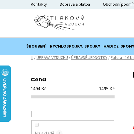
Přejít
Kontakty
Doprava a platba
Obchodní podmí
na
obsah
ŠROUBENÍ
RYCHLOSPOJKY, SPOJKY
HADICE, SPON
Domů
/
ÚPRAVA VZDUCHU
/
ÚPRAVNÉ JEDNOTKY
/
Futura - 16 b
P
o
Cena
s
1494
Kč
1495
Kč
t
r
a
n
n
í
Na skladě
0