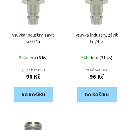
o
i
d
s
u
p
k
r
t
o
vsuvka Industry, závit
vsuvka Industry, závit
ů
G3/8"a
G1/4"a
d
u
k
Skladem
(
6 ks
)
Skladem
(
31 ks
)
t
79 Kč bez DPH
79 Kč bez DPH
ů
96 Kč
96 Kč
DO KOŠÍKU
DO KOŠÍKU