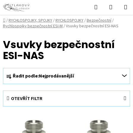
Přejít
Hledat
NÁKUPN
na
KOŠÍK
obsah
Domů
/
RYCHLOSPOJKY, SPOJKY
/
RYCHLOSPOJKY
/
Bezpečnostní
/
Rychlospojky bezpečnostní ESI-M
/
Vsuvky bezpečnostní ESI-NAS
Vsuvky bezpečnostní
ESI-NAS
Ř
Řadit podle:
Nejprodávanější
a
z
e
OTEVŘÍT FILTR
n
í
V
p
ý
r
p