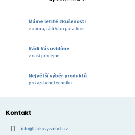
O
v
l
Máme letité zkušenosti
á
d
v oboru, rádi Vám poradíme
a
c
í
Rádi Vás uvidíme
p
v naší prodejně
r
v
k
Největší výběr produktů
y
pro vzduchotechniku
v
ý
Z
p
á
i
Kontakt
p
s
u
a
info
@
tlakovyvzduch.cz
t