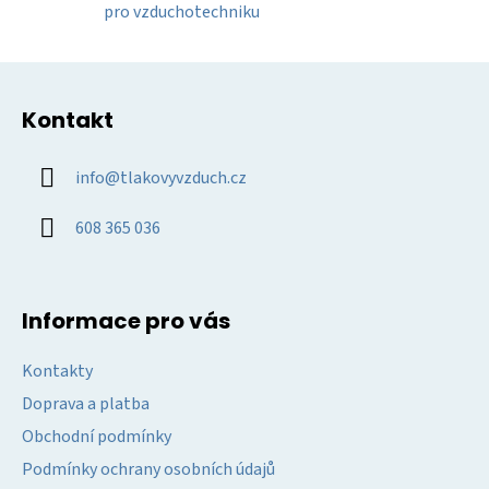
y
pro vzduchotechniku
v
ý
Z
p
á
i
Kontakt
p
s
u
a
info
@
tlakovyvzduch.cz
t
í
608 365 036
Informace pro vás
Kontakty
Doprava a platba
Obchodní podmínky
Podmínky ochrany osobních údajů