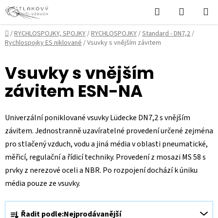
Přejít
Hledat
NÁKUPN
na
KOŠÍK
obsah
Domů
/
RYCHLOSPOJKY, SPOJKY
/
RYCHLOSPOJKY
/
Standard - DN7,2
/
Rychlospojky ES niklované
/
Vsuvky s vnějším závitem
Vsuvky s vnějším
závitem ESN-NA
Univerzální poniklované vsuvky Lüdecke DN7,2 s vnějším
závitem. Jednostranně uzavíratelné provedení určené zejména
pro stlačený vzduch, vodu a jiná média v oblasti pneumatické,
měřicí, regulační a řídicí techniky. Provedení z mosazi MS 58 s
prvky z nerezové oceli a NBR. Po rozpojení dochází k úniku
média pouze ze vsuvky.
Ř
Řadit podle:
Nejprodávanější