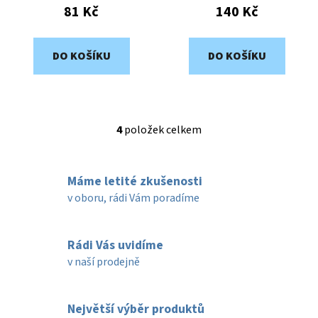
81 Kč
140 Kč
DO KOŠÍKU
DO KOŠÍKU
4
položek celkem
O
v
l
Máme letité zkušenosti
á
d
v oboru, rádi Vám poradíme
a
c
í
Rádi Vás uvidíme
p
v naší prodejně
r
v
k
Největší výběr produktů