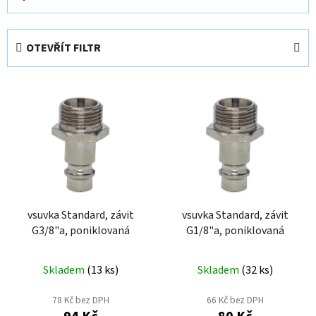
a
z
e
OTEVŘÍT FILTR
n
í
V
p
ý
r
p
o
i
d
s
u
p
k
r
t
o
vsuvka Standard, závit
vsuvka Standard, závit
ů
G3/8"a, poniklovaná
G1/8"a, poniklovaná
d
u
k
Skladem
(
13 ks
)
Skladem
(
32 ks
)
t
78 Kč bez DPH
66 Kč bez DPH
ů