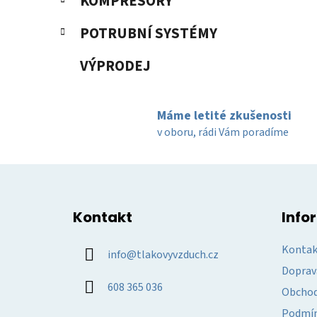
KOMPRESORY
POTRUBNÍ SYSTÉMY
VÝPRODEJ
Máme letité zkušenosti
v oboru, rádi Vám poradíme
Z
á
Kontakt
Info
p
a
Kontak
info
@
tlakovyvzduch.cz
t
Doprav
í
608 365 036
Obchod
Podmín