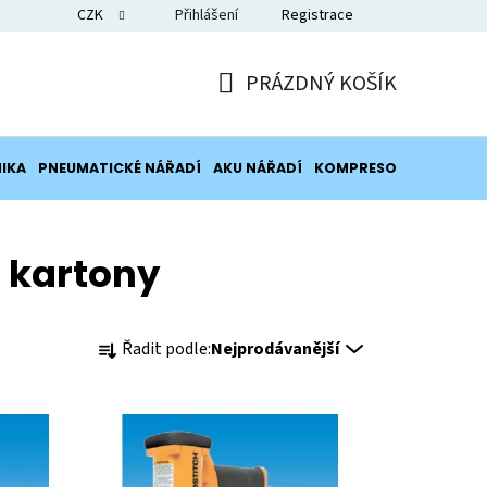
CZK
Přihlášení
Registrace
Blog
PRÁZDNÝ KOŠÍK
NÁKUPNÍ
KOŠÍK
IKA
PNEUMATICKÉ NÁŘADÍ
AKU NÁŘADÍ
KOMPRESORY
POTRUB
 kartony
Ř
Řadit podle:
Nejprodávanější
a
z
e
n
í