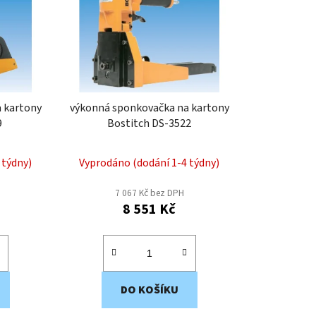
p
r
o
d
u
k
 kartony
výkonná sponkovačka na kartony
t
9
Bostitch DS-3522
ů
 týdny)
Vyprodáno (dodání 1-4 týdny)
7 067 Kč bez DPH
8 551 Kč
DO KOŠÍKU