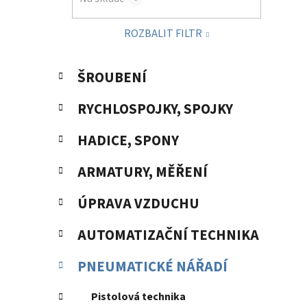
p
a
ROZBALIT FILTR
n
e
K
Přeskočit
l
ŠROUBENÍ
a
kategorie
t
RYCHLOSPOJKY, SPOJKY
e
g
HADICE, SPONY
o
r
ARMATURY, MĚŘENÍ
i
e
ÚPRAVA VZDUCHU
AUTOMATIZAČNÍ TECHNIKA
PNEUMATICKÉ NÁŘADÍ
Pistolová technika