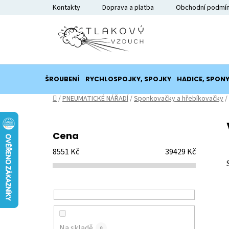
Přejít
Kontakty
Doprava a platba
Obchodní podmí
na
obsah
ŠROUBENÍ
RYCHLOSPOJKY, SPOJKY
HADICE, SPON
Domů
/
PNEUMATICKÉ NÁŘADÍ
/
Sponkovačky a hřebíkovačky
/
P
o
Cena
s
8551
Kč
39429
Kč
t
r
a
n
n
í
Na skladě
0