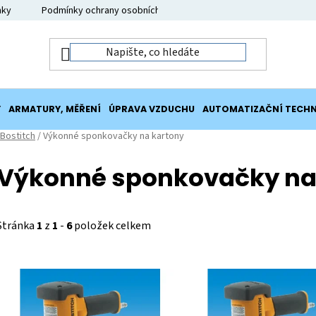
nky
Podmínky ochrany osobních údajů
Moje objednávka
Y
ARMATURY, MĚŘENÍ
ÚPRAVA VZDUCHU
AUTOMATIZAČNÍ TECHN
Bostitch
/
Výkonné sponkovačky na kartony
Výkonné sponkovačky na
Stránka
1
z
1
-
6
položek celkem
V
ý
p