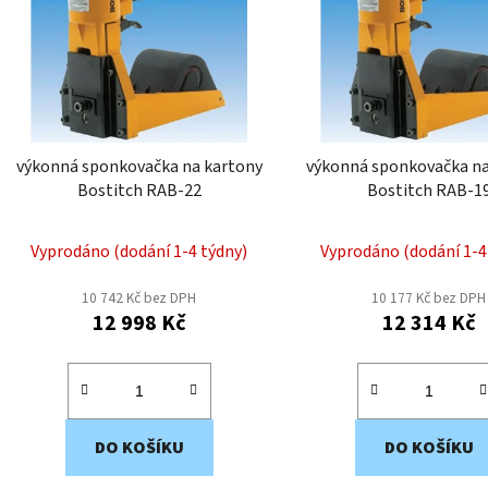
i
s
p
r
o
d
výkonná sponkovačka na kartony
výkonná sponkovačka na
u
Bostitch RAB-22
Bostitch RAB-1
k
t
Vyprodáno (dodání 1-4 týdny)
Vyprodáno (dodání 1-4
ů
10 742 Kč bez DPH
10 177 Kč bez DPH
12 998 Kč
12 314 Kč
DO KOŠÍKU
DO KOŠÍKU