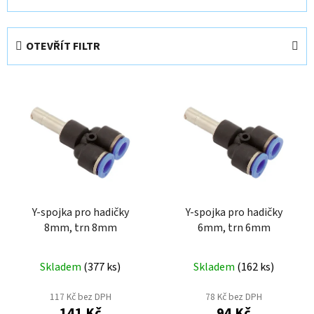
a
z
e
OTEVŘÍT FILTR
n
í
V
p
ý
r
p
o
i
d
s
u
p
k
r
t
o
Y-spojka pro hadičky
Y-spojka pro hadičky
ů
8mm, trn 8mm
6mm, trn 6mm
d
u
k
Skladem
(
377 ks
)
Skladem
(
162 ks
)
t
117 Kč bez DPH
78 Kč bez DPH
ů
141 Kč
94 Kč