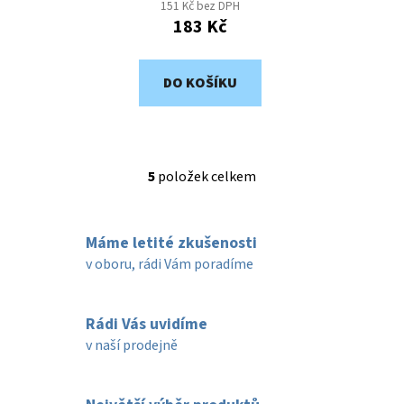
151 Kč bez DPH
183 Kč
DO KOŠÍKU
5
položek celkem
O
v
l
Máme letité zkušenosti
á
d
v oboru, rádi Vám poradíme
a
c
í
Rádi Vás uvidíme
p
v naší prodejně
r
v