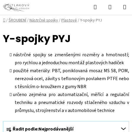
Přejít
Hledat
NÁKUPN
na
KOŠÍK
obsah
Domů
/
ŠROUBENÍ
/
Nástrčné spojky
/
Plastové
/
Y-spojky PYJ
Y-spojky PYJ
nástrčné spojky se zmenšenými rozměry a hmotností;
pro rychlou a jednoduchou montáž plastových hadiček
použité materiály: PBT, poniklovaná mosaz MS 58, POM,
nerezová ocel, závity s teflonovým povlakem PTFE nebo
s těsnícím o-kroužkem z gumy NBR
určeno zejména pro automatizační, měřící a regulační
techniku a pneumatické rozvody stlačeného vzduchu v
průmyslu, strojírenství a v automobilové technice
Ř
Řadit podle:
Nejprodávanější