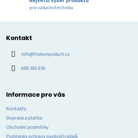
k
Největší výběr produktů
y
pro vzduchotechniku
v
ý
Z
p
á
i
Kontakt
p
s
u
a
info
@
tlakovyvzduch.cz
t
í
608 365 036
Informace pro vás
Kontakty
Doprava a platba
Obchodní podmínky
Podmínky ochrany osobních údajů