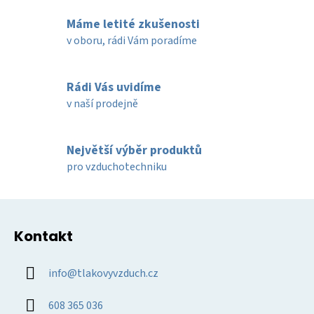
l
Máme letité zkušenosti
á
d
v oboru, rádi Vám poradíme
a
c
í
Rádi Vás uvidíme
p
v naší prodejně
r
v
k
Největší výběr produktů
y
pro vzduchotechniku
v
ý
Z
p
á
i
Kontakt
p
s
u
a
info
@
tlakovyvzduch.cz
t
í
608 365 036