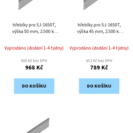
s
u
p
k
r
t
o
hřebíky pro SJ-1650T,
hřebíky pro SJ-1650T,
ů
výška 50 mm, 2.500 ks
výška 45 mm, 2.500 ks
d
SJ16-50X-2,5
SJ16-45X-2,5
u
k
Vyprodáno (dodání 1-4 týdny)
Vyprodáno (dodání 1-4 týdny)
t
800 Kč bez DPH
652 Kč bez DPH
ů
968 Kč
789 Kč
DO KOŠÍKU
DO KOŠÍKU