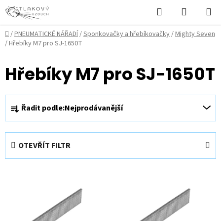
Přejít
Hledat
NÁKUPN
na
KOŠÍK
obsah
Domů
/
PNEUMATICKÉ NÁŘADÍ
/
Sponkovačky a hřebíkovačky
/
Mighty Seven
/
Hřebíky M7 pro SJ-1650T
Hřebíky M7 pro SJ-1650T
Ř
Řadit podle:
Nejprodávanější
a
z
e
OTEVŘÍT FILTR
n
í
V
p
ý
r
p
o
i
d