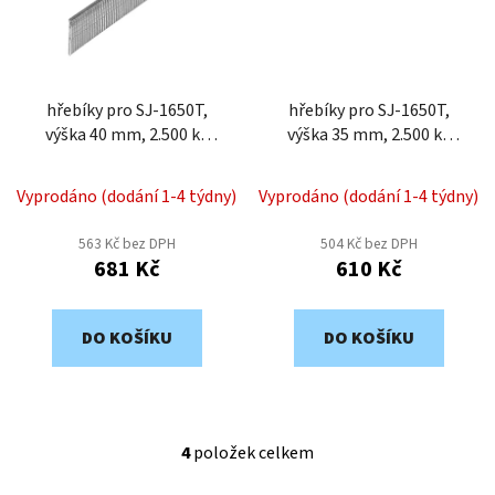
hřebíky pro SJ-1650T,
hřebíky pro SJ-1650T,
výška 40 mm, 2.500 ks
výška 35 mm, 2.500 ks
SJ16-40X-2,5
SJ16-35X-2,5
Vyprodáno (dodání 1-4 týdny)
Vyprodáno (dodání 1-4 týdny)
563 Kč bez DPH
504 Kč bez DPH
681 Kč
610 Kč
DO KOŠÍKU
DO KOŠÍKU
4
položek celkem
O
v