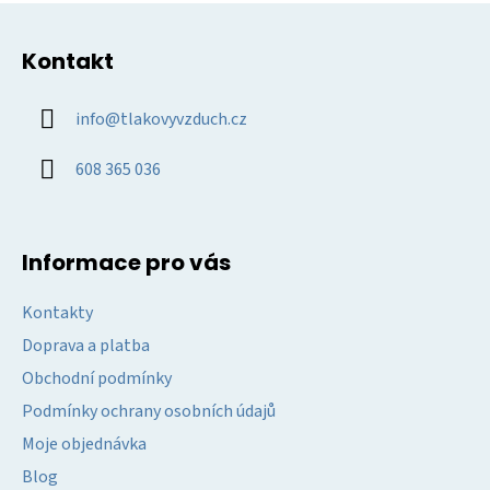
Z
á
Kontakt
p
a
info
@
tlakovyvzduch.cz
t
í
608 365 036
Informace pro vás
Kontakty
Doprava a platba
Obchodní podmínky
Podmínky ochrany osobních údajů
Moje objednávka
Blog