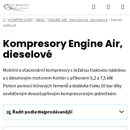
Přejít
Hledat
NÁKUPN
na
KOŠÍK
obsah
Domů
/
KOMPRESORY
/
ABAC
/
ENGINE AIR - benzínové, dieselové
/
Diesel -
naftové
Kompresory Engine Air,
dieselové
Mobilní a stacionární kompresory s ležatou tlakovou nádobou
a s dieselovým motorem Kohler s příkonem 5,2 a 7,5 kW.
Pohon pomocí klínových řemenů a dodávka tlaku 10 bar díky
osvědčeným dvoustupňovým kompresorovým jednotkám.
Ř
Řadit podle:
Nejprodávanější
a
z