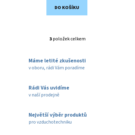
DO KOŠÍKU
3
položek celkem
O
v
l
Máme letité zkušenosti
á
d
v oboru, rádi Vám poradíme
a
c
í
Rádi Vás uvidíme
p
v naší prodejně
r
v
k
Největší výběr produktů
y
pro vzduchotechniku
v
ý