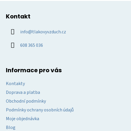
Z
p
á
i
Kontakt
p
s
u
a
info
@
tlakovyvzduch.cz
t
í
608 365 036
Informace pro vás
Kontakty
Doprava a platba
Obchodní podmínky
Podmínky ochrany osobních údajů
Moje objednávka
Blog