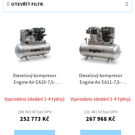
e
OTEVŘÍT FILTR
n
í
V
p
ý
r
p
o
i
d
s
u
p
k
r
t
o
Dieselový kompresor
Dieselový kompresor
ů
Engine Air EA10-7,5-
Engine Air EA11-7,5-
d
270FD
270FD
u
k
Vyprodáno (dodání 1-4 týdny)
Vyprodáno (dodání 1-4 týdny)
t
208 903 Kč bez DPH
221 461 Kč bez DPH
ů
252 773 Kč
267 968 Kč