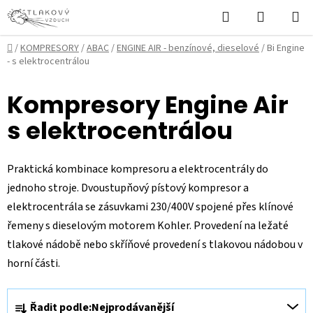
Přejít
Hledat
NÁKUPN
na
KOŠÍK
obsah
Domů
/
KOMPRESORY
/
ABAC
/
ENGINE AIR - benzínové, dieselové
/
Bi Engine
- s elektrocentrálou
Kompresory Engine Air
s elektrocentrálou
Praktická kombinace kompresoru a elektrocentrály do
jednoho stroje. Dvoustupňový pístový kompresor a
elektrocentrála se zásuvkami 230/400V spojené přes klínové
řemeny s dieselovým motorem Kohler. Provedení na ležaté
tlakové nádobě nebo skříňové provedení s tlakovou nádobou v
horní části.
Ř
Řadit podle:
Nejprodávanější