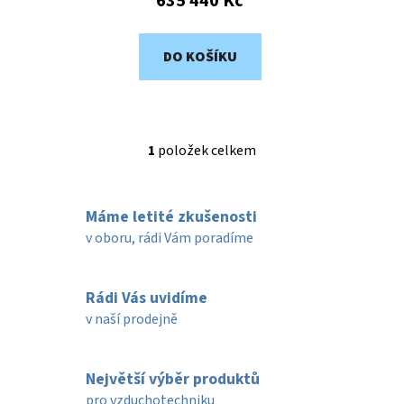
635 440 Kč
DO KOŠÍKU
1
položek celkem
O
v
l
Máme letité zkušenosti
á
d
v oboru, rádi Vám poradíme
a
c
í
Rádi Vás uvidíme
p
v naší prodejně
r
v
k
Největší výběr produktů
y
pro vzduchotechniku