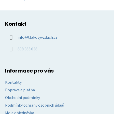
v
ý
Z
p
á
i
Kontakt
p
s
u
a
info
@
tlakovyvzduch.cz
t
í
608 365 036
Informace pro vás
Kontakty
Doprava a platba
Obchodní podmínky
Podmínky ochrany osobních údajů
Moje objednávka