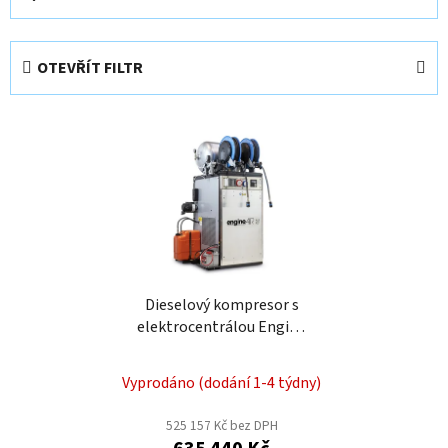
a
z
e
OTEVŘÍT FILTR
n
í
V
p
ý
r
p
o
i
d
s
u
p
k
r
t
o
Dieselový kompresor s
ů
elektrocentrálou Engine
d
Air EA17-12,6-90FBDS
u
k
Vyprodáno (dodání 1-4 týdny)
t
525 157 Kč bez DPH
ů