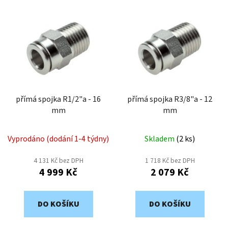
V
p
ý
r
p
o
i
d
s
u
p
k
r
t
o
přímá spojka R1/2"a - 16
přímá spojka R3/8"a - 12
ů
mm
mm
d
u
k
Vyprodáno (dodání 1-4 týdny)
Skladem
(
2 ks
)
t
4 131 Kč bez DPH
1 718 Kč bez DPH
ů
4 999 Kč
2 079 Kč
DO KOŠÍKU
DO KOŠÍKU