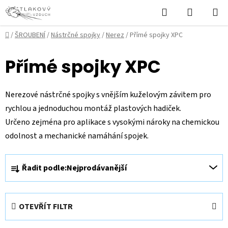
Přejít
Hledat
NÁKUPN
na
KOŠÍK
obsah
Domů
/
ŠROUBENÍ
/
Nástrčné spojky
/
Nerez
/
Přímé spojky XPC
Přímé spojky XPC
Nerezové nástrčné spojky s vnějším kuželovým závitem pro
rychlou a jednoduchou montáž plastových hadiček.
Určeno zejména pro aplikace s vysokými nároky na chemickou
odolnost a mechanické namáhání spojek.
Ř
Řadit podle:
Nejprodávanější
a
z
e
OTEVŘÍT FILTR
n
í