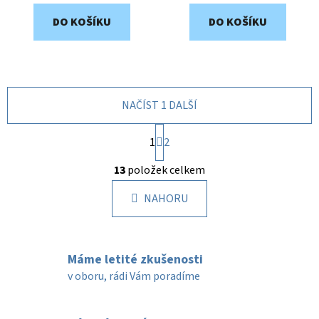
DO KOŠÍKU
DO KOŠÍKU
NAČÍST 1 DALŠÍ
S
1
t
2
r
O
á
13
položek celkem
v
n
l
k
NAHORU
á
o
d
v
a
á
c
n
Máme letité zkušenosti
í
í
v oboru, rádi Vám poradíme
p
r
v