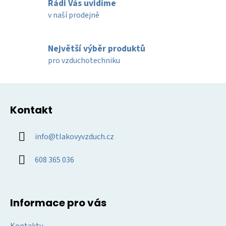
Rádi Vás uvidíme
k
v naší prodejně
y
v
ý
Největší výběr produktů
p
pro vzduchotechniku
i
s
u
Z
á
Kontakt
p
a
info
@
tlakovyvzduch.cz
t
í
608 365 036
Informace pro vás