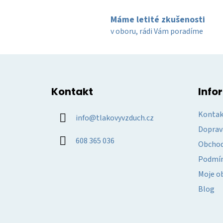
Máme letité zkušenosti
v oboru, rádi Vám poradíme
Z
á
Kontakt
Info
p
a
Kontak
info
@
tlakovyvzduch.cz
t
Doprav
í
608 365 036
Obchod
Podmín
Moje o
Blog