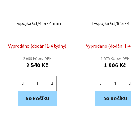
T-spojka G1/4"a - 4 mm
T-spojka G1/8"a - 
Vyprodáno (dodání 1-4 týdny)
Vyprodáno (dodání 1-4
2 099 Kč bez DPH
1 575 Kč bez DPH
2 540 Kč
1 906 Kč
DO KOŠÍKU
DO KOŠÍKU
O
v