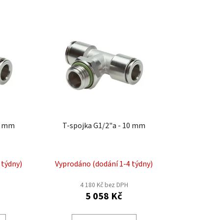
z
e
n
í
p
r
o
d
u
k
12 mm
T-spojka G1/2"a - 10 mm
t
ů
 týdny)
Vyprodáno (dodání 1-4 týdny)
4 180 Kč bez DPH
5 058 Kč