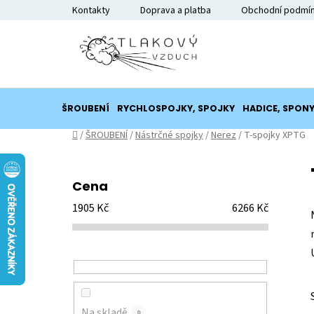
Přejít
Kontakty
Doprava a platba
Obchodní podmí
na
obsah
ŠROUBENÍ
RYCHLOSPOJKY, SPOJKY
HADICE, SPON
Domů
/
ŠROUBENÍ
/
Nástrčné spojky
/
Nerez
/
T-spojky XPTG
P
o
Cena
s
1905
Kč
6266
Kč
t
r
a
n
n
í
Na skladě
0