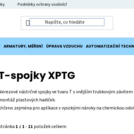
nky
Podmínky ochrany osobních údajů
Moje objednávka
Y
ARMATURY, MĚŘENÍ
ÚPRAVA VZDUCHU
AUTOMATIZAČNÍ TECHN
T-spojky XPTG
Nerezové nástrčné spojky ve tvaru T s vnějším trubkovým závitem
montáž plastových hadiček.
Určeno zejména pro aplikace s vysokými nároky na chemickou odo
Stránka
1
z
1
-
11
položek celkem