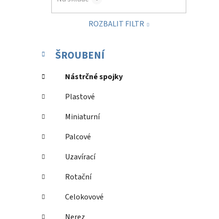
p
a
ROZBALIT FILTR
n
e
K
Přeskočit
l
ŠROUBENÍ
a
kategorie
t
Nástrčné spojky
e
g
Plastové
o
r
Miniaturní
i
e
Palcové
Uzavírací
Rotační
Celokovové
Nerez