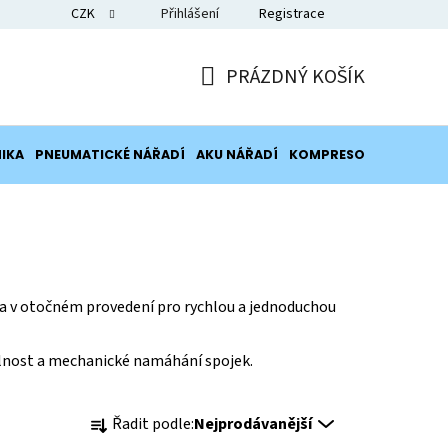
CZK
Přihlášení
Registrace
Blog
PRÁZDNÝ KOŠÍK
NÁKUPNÍ
KOŠÍK
IKA
PNEUMATICKÉ NÁŘADÍ
AKU NÁŘADÍ
KOMPRESORY
POTRUB
 a v otočném provedení pro rychlou a jednoduchou
lnost a mechanické namáhání spojek.
Ř
Řadit podle:
Nejprodávanější
a