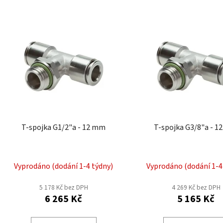
V
ý
p
i
s
p
r
o
d
T-spojka G1/2"a - 12 mm
T-spojka G3/8"a - 
u
k
t
Vyprodáno (dodání 1-4 týdny)
Vyprodáno (dodání 1-4
ů
5 178 Kč bez DPH
4 269 Kč bez DPH
6 265 Kč
5 165 Kč