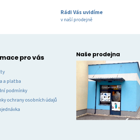
l
á
Rádi Vás uvidíme
d
v naší prodejně
a
c
í
p
r
Naše prodejna
rmace pro vás
v
k
ty
y
v
a a platba
ý
ní podmínky
p
i
ky ochrany osobních údajů
s
bjednávka
u