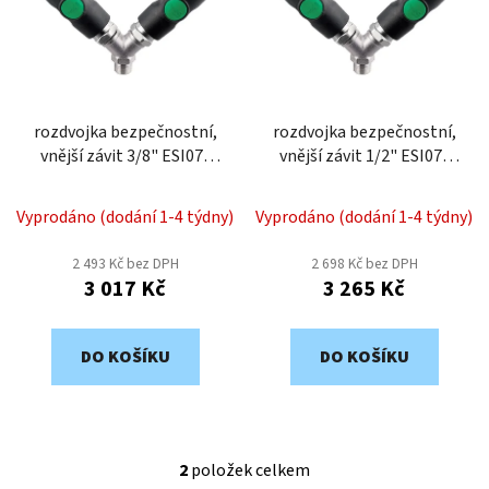
o
i
d
s
u
p
k
r
t
o
rozdvojka bezpečnostní,
rozdvojka bezpečnostní,
ů
vnější závit 3/8" ESI07-
vnější závit 1/2" ESI07-
d
38ADSW
12ADSW
u
k
Vyprodáno (dodání 1-4 týdny)
Vyprodáno (dodání 1-4 týdny)
t
2 493 Kč bez DPH
2 698 Kč bez DPH
ů
3 017 Kč
3 265 Kč
DO KOŠÍKU
DO KOŠÍKU
2
položek celkem
O