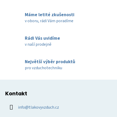
v
l
Máme letité zkušenosti
á
d
v oboru, rádi Vám poradíme
a
c
í
Rádi Vás uvidíme
p
v naší prodejně
r
v
k
Největší výběr produktů
y
pro vzduchotechniku
v
ý
Z
p
á
i
Kontakt
p
s
u
a
info
@
tlakovyvzduch.cz
t
í