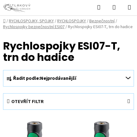
Přejít
Hledat
NÁKUPN
na
KOŠÍK
obsah
Domů
/
RYCHLOSPOJKY, SPOJKY
/
RYCHLOSPOJKY
/
Bezpečnostní
/
Rychlospojky bezpečnostní ESI07
/
Rychlospojky ESI07-T, trn do hadice
Rychlospojky ESI07-T,
trn do hadice
Ř
Řadit podle:
Nejprodávanější
a
z
e
OTEVŘÍT FILTR
n
í
V
p
ý
r
p