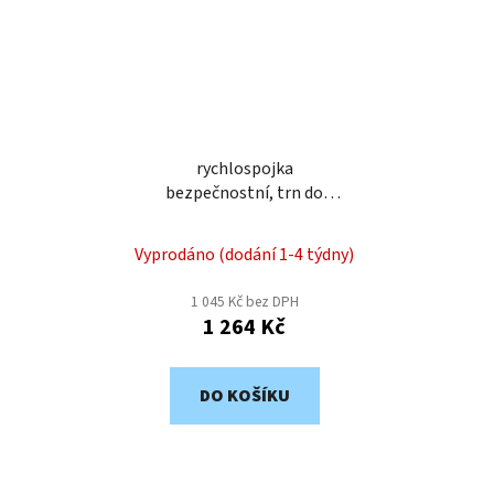
rychlospojka
bezpečnostní, trn do
hadice 10mm ESI07-10T
Vyprodáno (dodání 1-4 týdny)
1 045 Kč bez DPH
1 264 Kč
DO KOŠÍKU