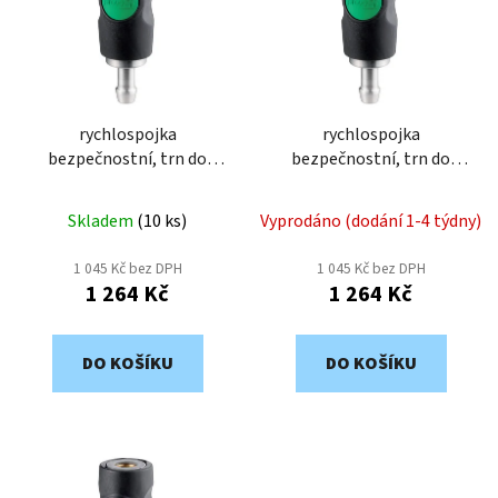
o
i
d
s
u
p
k
r
t
o
rychlospojka
rychlospojka
ů
bezpečnostní, trn do
bezpečnostní, trn do
d
hadice 9mm ESI07-9T
hadice 8mm ESI07-8T
u
k
Skladem
(
10 ks
)
Vyprodáno (dodání 1-4 týdny)
t
1 045 Kč bez DPH
1 045 Kč bez DPH
ů
1 264 Kč
1 264 Kč
DO KOŠÍKU
DO KOŠÍKU