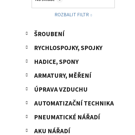
p
a
ROZBALIT FILTR
n
e
K
Přeskočit
l
ŠROUBENÍ
a
kategorie
t
RYCHLOSPOJKY, SPOJKY
e
g
HADICE, SPONY
o
r
ARMATURY, MĚŘENÍ
i
e
ÚPRAVA VZDUCHU
AUTOMATIZAČNÍ TECHNIKA
PNEUMATICKÉ NÁŘADÍ
AKU NÁŘADÍ