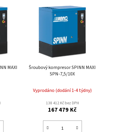
e
n
í
p
r
o
d
u
k
INN MAXI
Šroubový kompresor SPINN MAXI
t
SPN-7,5/10X
ů
Vyprodáno (dodání 1-4 týdny)
H
138 412 Kč bez DPH
167 479 Kč