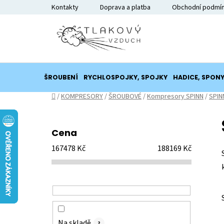
Přejít
Kontakty
Doprava a platba
Obchodní podmí
na
obsah
ŠROUBENÍ
RYCHLOSPOJKY, SPOJKY
HADICE, SPON
Domů
/
KOMPRESORY
/
ŠROUBOVÉ
/
Kompresory SPINN
/
SPINN
P
o
Cena
s
167478
Kč
188169
Kč
t
r
a
n
n
í
Na skladě
2