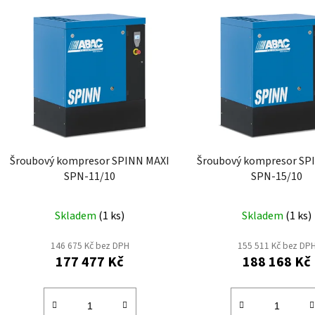
V
ý
p
i
s
p
r
o
d
Šroubový kompresor SPINN MAXI
Šroubový kompresor SP
u
SPN-11/10
SPN-15/10
k
t
Skladem
(
1 ks
)
Skladem
(
1 ks
)
ů
146 675 Kč bez DPH
155 511 Kč bez DP
177 477 Kč
188 168 Kč