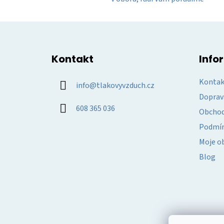
Z
á
Kontakt
Info
p
a
Kontak
info
@
tlakovyvzduch.cz
t
Doprav
í
608 365 036
Obchod
Podmín
Moje o
Blog