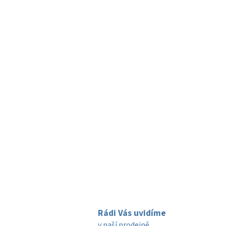
p
i
s
u
Rádi Vás uvidíme
v naší prodejně