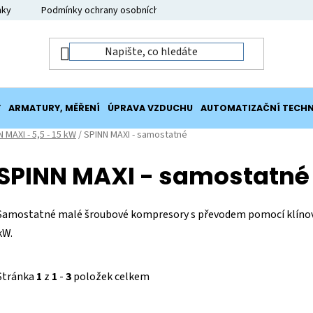
nky
Podmínky ochrany osobních údajů
Moje objednávka
Y
ARMATURY, MĚŘENÍ
ÚPRAVA VZDUCHU
AUTOMATIZAČNÍ TECHN
 MAXI - 5,5 - 15 kW
/
SPINN MAXI - samostatné
SPINN MAXI - samostatné
Samostatné malé šroubové kompresory s převodem pomocí klínovýc
kW.
Stránka
1
z
1
-
3
položek celkem