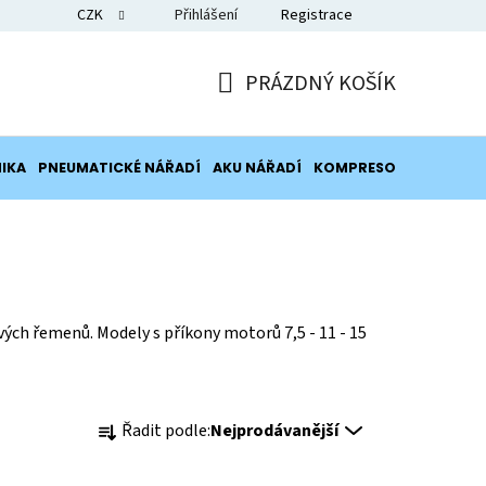
CZK
Přihlášení
Registrace
Blog
PRÁZDNÝ KOŠÍK
NÁKUPNÍ
KOŠÍK
IKA
PNEUMATICKÉ NÁŘADÍ
AKU NÁŘADÍ
KOMPRESORY
POTRUB
h řemenů. Modely s příkony motorů 7,5 - 11 - 15
Ř
Řadit podle:
Nejprodávanější
a
z