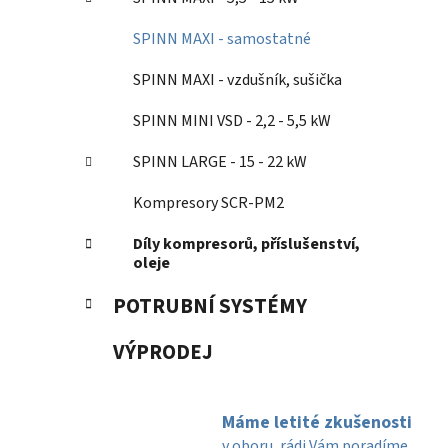
SPINN MAXI - samostatné
SPINN MAXI - vzdušník, sušička
SPINN MINI VSD - 2,2 - 5,5 kW
SPINN LARGE - 15 - 22 kW
Kompresory SCR-PM2
Díly kompresorů, příslušenství,
oleje
POTRUBNÍ SYSTÉMY
VÝPRODEJ
Máme letité zkušenosti
v oboru, rádi Vám poradíme