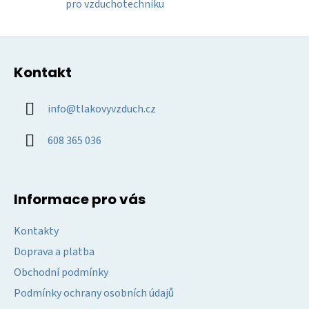
y
pro vzduchotechniku
v
ý
Z
p
á
i
Kontakt
p
s
u
a
info
@
tlakovyvzduch.cz
t
í
608 365 036
Informace pro vás
Kontakty
Doprava a platba
Obchodní podmínky
Podmínky ochrany osobních údajů