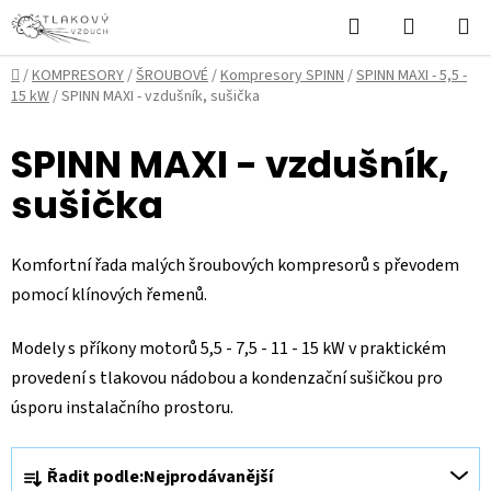
Přejít
Hledat
NÁKUPN
na
KOŠÍK
obsah
Domů
/
KOMPRESORY
/
ŠROUBOVÉ
/
Kompresory SPINN
/
SPINN MAXI - 5,5 -
15 kW
/
SPINN MAXI - vzdušník, sušička
SPINN MAXI - vzdušník,
sušička
Komfortní řada malých šroubových kompresorů s převodem
pomocí klínových řemenů.
Modely s příkony motorů 5,5 - 7,5 - 11 - 15 kW v praktickém
provedení s tlakovou nádobou a kondenzační sušičkou pro
úsporu instalačního prostoru.
Ř
Řadit podle:
Nejprodávanější
a