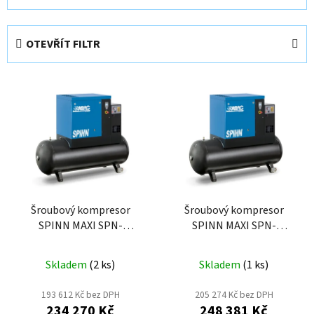
z
e
OTEVŘÍT FILTR
n
í
V
p
ý
r
p
o
i
d
s
u
p
k
r
t
o
Šroubový kompresor
Šroubový kompresor
ů
SPINN MAXI SPN-
SPINN MAXI SPN-
d
11/10DX-500
15/10DX-500
u
k
Skladem
(
2 ks
)
Skladem
(
1 ks
)
t
193 612 Kč bez DPH
205 274 Kč bez DPH
ů
234 270 Kč
248 381 Kč