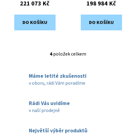
221 073 Kč
198 984 Kč
DO KOŠÍKU
DO KOŠÍKU
4
položek celkem
O
v
l
Máme letité zkušenosti
á
d
v oboru, rádi Vám poradíme
a
c
í
Rádi Vás uvidíme
p
v naší prodejně
r
v
k
Největší výběr produktů