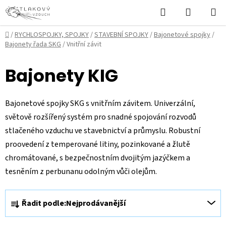
Přejít
Hledat
NÁKUPN
na
KOŠÍK
obsah
Domů
/
RYCHLOSPOJKY, SPOJKY
/
STAVEBNÍ SPOJKY
/
Bajonetové spojky
/
Bajonety řada SKG
/
Vnitřní závit
Bajonety KIG
Bajonetové spojky SKG s vnitřním závitem. Univerzální,
světově rozšířený systém pro snadné spojování rozvodů
stlačeného vzduchu ve stavebnictví a průmyslu. Robustní
proovedení z temperované litiny, pozinkované a žlutě
chromátované, s bezpečnostním dvojitým jazýčkem a
tesněním z perbunanu odolným vůči olejům.
Ř
Řadit podle:
Nejprodávanější
a
z