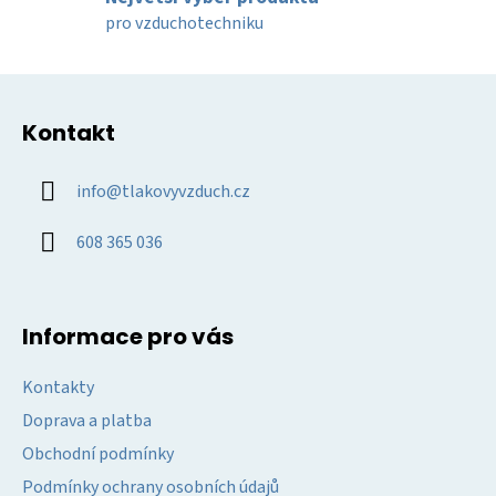
y
pro vzduchotechniku
v
ý
Z
p
á
i
Kontakt
p
s
u
a
info
@
tlakovyvzduch.cz
t
í
608 365 036
Informace pro vás
Kontakty
Doprava a platba
Obchodní podmínky
Podmínky ochrany osobních údajů