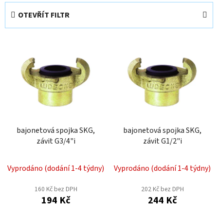
e
OTEVŘÍT FILTR
n
í
V
p
ý
r
p
o
i
d
s
u
p
k
r
t
o
bajonetová spojka SKG,
bajonetová spojka SKG,
ů
závit G3/4"i
závit G1/2"i
d
u
k
Vyprodáno (dodání 1-4 týdny)
Vyprodáno (dodání 1-4 týdny)
t
160 Kč bez DPH
202 Kč bez DPH
ů
194 Kč
244 Kč