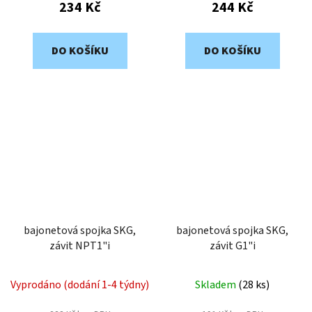
234 Kč
244 Kč
DO KOŠÍKU
DO KOŠÍKU
bajonetová spojka SKG,
bajonetová spojka SKG,
závit NPT1"i
závit G1"i
Vyprodáno (dodání 1-4 týdny)
Skladem
(
28 ks
)